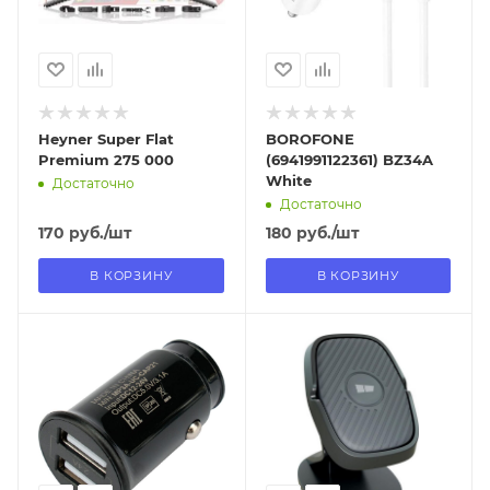
Нет
Нет
Heyner Super Flat
BOROFONE
Premium 275 000
(6941991122361) BZ34A
White
Достаточно
Достаточно
170
руб.
/шт
180
руб.
/шт
В КОРЗИНУ
В КОРЗИНУ
Отправим
Отправим
11.08.2026
13.08.2026
В наличии в пункте
В наличии в пункте
самовывоза
самовывоза
Нет
Нет