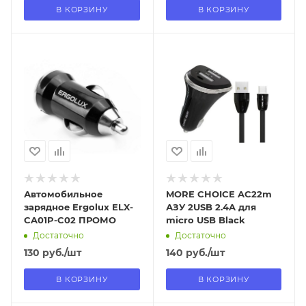
В КОРЗИНУ
В КОРЗИНУ
Отправим
Отправим
13.08.2026
13.08.2026
В наличии в пункте
В наличии в пункте
самовывоза
самовывоза
Нет
Нет
Автомобильное
MORE CHOICE AC22m
зарядное Ergolux ELX-
АЗУ 2USB 2.4A для
CA01P-C02 ПРОМО
micro USB Black
Достаточно
Достаточно
130
руб.
/шт
140
руб.
/шт
В КОРЗИНУ
В КОРЗИНУ