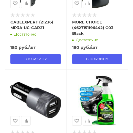
CABLEXPERT (21236)
MORE CHOICE
MP3A-UC-CAR21
(4627151196442) C03
Black
Достаточно
Достаточно
180
руб.
/шт
180
руб.
/шт
В КОРЗИНУ
В КОРЗИНУ
Отправим
Отправим
11.08.2026
13.08.2026
В наличии в пункте
В наличии в пункте
самовывоза
самовывоза
Нет
Нет