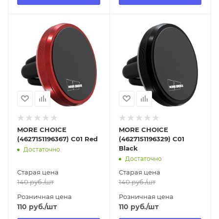
Отправим
Отправим
13.08.2026
13.08.2026
В наличии в пункте
В наличии в пункте
самовывоза
самовывоза
Нет
Нет
MORE CHOICE
MORE CHOICE
(4627151196367) C01 Red
(4627151196329) C01
Black
Достаточно
Достаточно
Старая цена
Старая цена
140
руб.
/шт
140
руб.
/шт
Розничная цена
Розничная цена
110
руб.
/шт
110
руб.
/шт