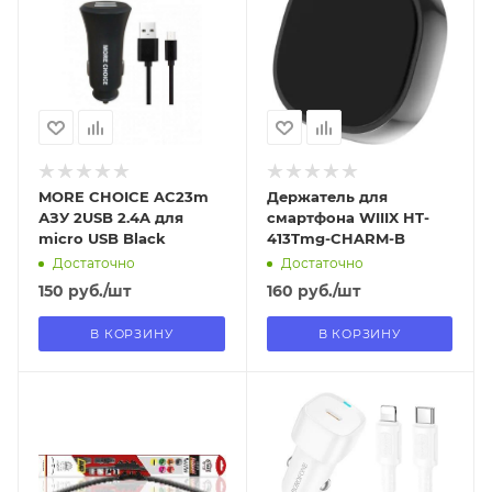
В наличии в пункте
В наличии в пункте
самовывоза
самовывоза
Нет
Нет
MORE CHOICE AC23m
Держатель для
АЗУ 2USB 2.4A для
смартфона WIIIX HT-
micro USB Black
413Tmg-CHARM-B
Достаточно
Достаточно
150
руб.
/шт
160
руб.
/шт
В КОРЗИНУ
В КОРЗИНУ
Отправим
Отправим
13.08.2026
13.08.2026
В наличии в пункте
В наличии в пункте
самовывоза
самовывоза