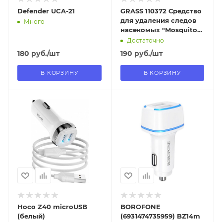
Defender UCA-21
GRASS 110372 Средство
для удаления следов
Много
насекомых "Mosquitos
Cleaner" (флакон 600
Достаточно
мл)
180
руб.
/шт
190
руб.
/шт
В КОРЗИНУ
В КОРЗИНУ
Отправим
Отправим
13.08.2026
13.08.2026
В наличии в пункте
В наличии в пункте
самовывоза
самовывоза
Нет
Нет
Hoco Z40 microUSB
BOROFONE
(белый)
(6931474735959) BZ14m