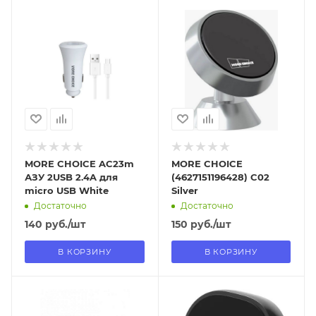
Отправим
Отправим
13.08.2026
13.08.2026
В наличии в пункте
В наличии в пункте
самовывоза
самовывоза
Нет
Нет
MORE CHOICE AC23m
MORE CHOICE
АЗУ 2USB 2.4A для
(4627151196428) C02
micro USB White
Silver
Достаточно
Достаточно
140
руб.
/шт
150
руб.
/шт
В КОРЗИНУ
В КОРЗИНУ
Отправим
Отправим
13.08.2026
11.08.2026