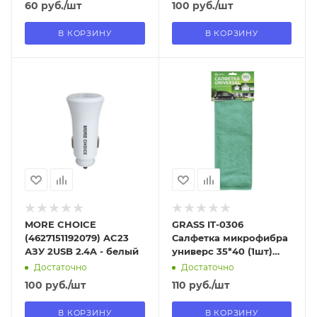
60
руб.
/шт
100
руб.
/шт
В КОРЗИНУ
В КОРЗИНУ
Отправим
Отправим
13.08.2026
13.08.2026
В наличии в пункте
В наличии в пункте
самовывоза
самовывоза
Нет
Нет
MORE CHOICE
GRASS IT-0306
(4627151192079) AC23
Салфетка микрофибра
АЗУ 2USB 2.4A - белый
универс 35*40 (1шт)
УПАК
Достаточно
Достаточно
100
руб.
/шт
110
руб.
/шт
В КОРЗИНУ
В КОРЗИНУ