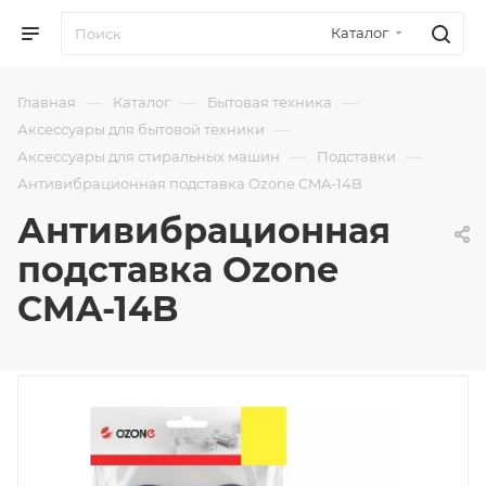
Каталог
—
—
—
Главная
Каталог
Бытовая техника
—
Аксессуары для бытовой техники
—
—
Аксессуары для стиральных машин
Подставки
Антивибрационная подставка Ozone CMA-14B
Антивибрационная
подставка Ozone
CMA-14B