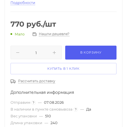
кнопка включения Комплект аксессуаров Ножницы
Подробности
Расческа Щеточка Масло 4 насадки(3,6,9,12 мм) и
защитный колпачок
770
руб.
/шт
Нашли дешевле?
Мало
В КОРЗИНУ
КУПИТЬ В 1 КЛИК
Рассчитать доставку
Дополнительная информация
Отправим
—
07.08.2026
?
В наличии в пункте самовывоза
—
Да
?
Вес упаковки
—
510
Длина упаковки
—
240