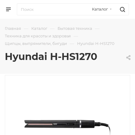
Каталог
—
—
—
Главная
Каталог
Бытовая техника
—
Техника для красоты и здоровья
—
Щипцы, выпрямители, бигуди
Hyundai H-HS1270
Hyundai H-HS1270