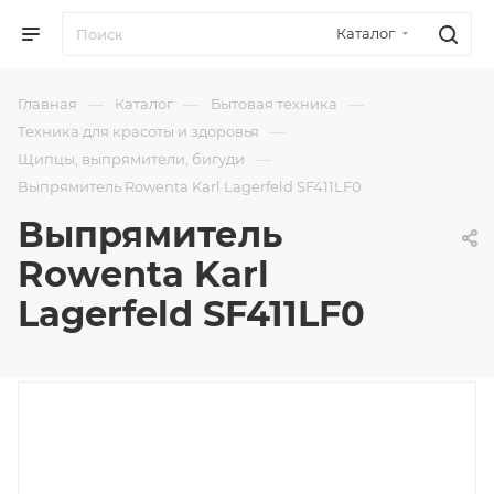
Каталог
—
—
—
Главная
Каталог
Бытовая техника
—
Техника для красоты и здоровья
—
Щипцы, выпрямители, бигуди
Выпрямитель Rowenta Karl Lagerfeld SF411LF0
Выпрямитель
Rowenta Karl
Lagerfeld SF411LF0