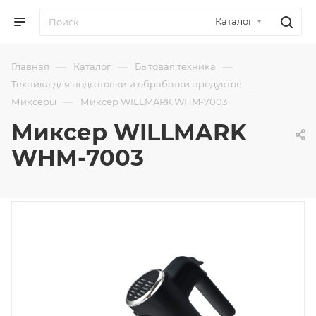
Каталог
—
—
—
Главная
Каталог
Бытовая техника
—
Техника для подготовки и обработки продуктов
—
Миксеры
Миксер WILLMARK WHM-7003
Миксер WILLMARK
WHM-7003