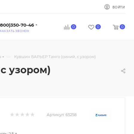
ВОЙТИ
(800)350-70-46
0
0
0
АКАЗАТЬ ЗВОНОК
—
ы
Кувшин БАРЬЕР Танго (синий, с узором)
с узором)
Артикул:
65258
ть: 2.5 л