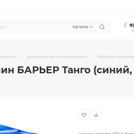
8
Каталог
З
—
—
техника
Водоотчистка и охлаждение
Фильтры кувшин
ин БАРЬЕР Танго (синий, 
кувшин, ресурс: 200 л, ёмкос