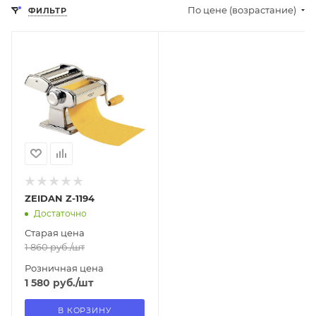
По цене (возрастание)
ФИЛЬТР
Отправим
13.08.2026
В наличии в пункте
самовывоза
Нет
ZEIDAN Z-1194
Достаточно
Старая цена
1 860
руб.
/шт
Розничная цена
1 580
руб.
/шт
В КОРЗИНУ