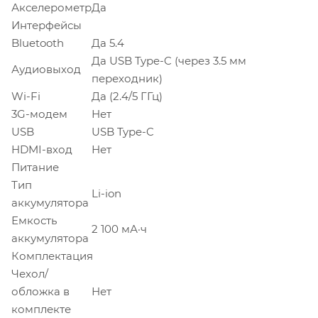
Акселерометр
Да
Интерфейсы
Bluetooth
Да 5.4
Да USB Type-C (через 3.5 мм
Аудиовыход
переходник)
Wi-Fi
Да (2.4/5 ГГц)
3G-модем
Нет
USB
USB Type-C
HDMI-вход
Нет
Питание
Тип
Li-ion
аккумулятора
Емкость
2 100 мА·ч
аккумулятора
Комплектация
Чехол/
обложка в
Нет
комплекте