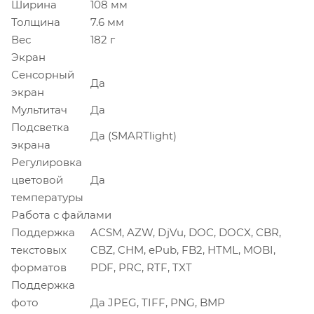
Ширина
108 мм
Толщина
7.6 мм
Вес
182 г
Экран
Сенсорный
Да
экран
Мультитач
Да
Подсветка
Да (SMARTlight)
экрана
Регулировка
цветовой
Да
температуры
Работа с файлами
Поддержка
ACSM, AZW, DjVu, DOC, DOCX, CBR,
текстовых
CBZ, CHM, ePub, FB2, HTML, MOBI,
форматов
PDF, PRC, RTF, TXT
Поддержка
фото
Да JPEG, TIFF, PNG, BMP