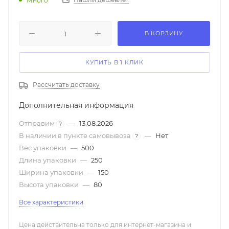
Много
набор для установки, гарантийный талон, инструкция
на русском языке Размеры, см. (В х Ш х Г) 5,8x12,9
В КОРЗИНУ
КУПИТЬ В 1 КЛИК
Рассчитать доставку
Дополнительная информация
Отправим
—
13.08.2026
?
В наличии в пункте самовывоза
—
Нет
?
Вес упаковки
—
500
Длина упаковки
—
250
Ширина упаковки
—
150
Высота упаковки
—
80
Все характеристики
Цена действительна только для интернет-магазина и