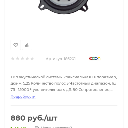
Артикул:
186201
Тип акустической системы коаксиальная Типоразмер,
дюйм. 5,25 Количество полос 3 Частотный диапазон, Гц.
75 - 15000 Чувствительность, дБ. 90 Сопротивление,
Ом. 4 Номинальная выходная мощность, Вт. 45
Подробности
Максимальная выходная мощность, Вт. 150
Установочная глубина, см. 4,4 Установочный размер,
см. 11,2 Материал корпуса сталь Материал подвеса
880
руб.
/шт
бутилкаучук Материал диффузора полипропилен
Материал магнита феррит Комплектация 2 динамика,
Нашли дешевле?