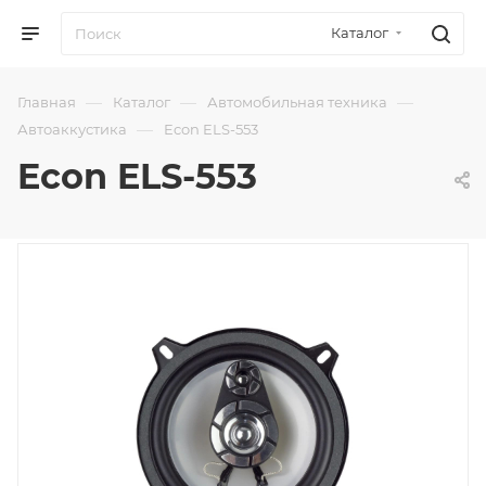
Каталог
—
—
—
Главная
Каталог
Автомобильная техника
—
Автоаккустика
Econ ELS-553
Econ ELS-553