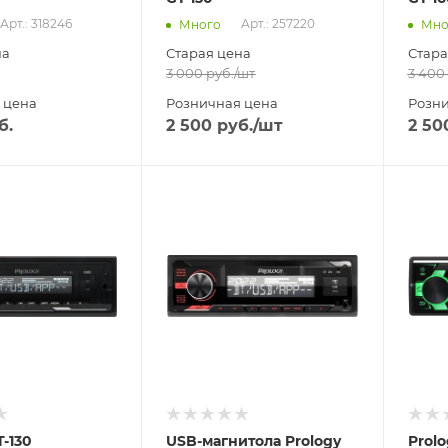
Арт.: 318246
Арт.: 257220
Много
Мно
на
Старая цена
Стара
3 000
руб.
/шт
3 400
 цена
Розничная цена
Розни
б.
2 500
руб.
/шт
2 50
Отправим
Отпра
18.08.2026
13.08
 пункте
В наличии в пункте
В нал
а
самовывоза
самов
Нет
Нет
T-130
USB-магнитола Prology
Prolo