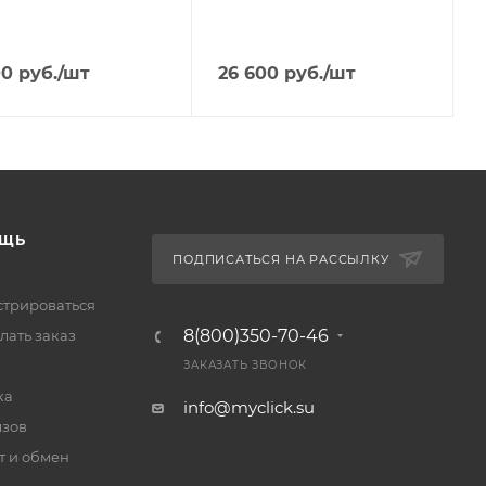
00
руб.
/шт
26 600
руб.
/шт
ЩЬ
ПОДПИСАТЬСЯ НА РАССЫЛКУ
стрироваться
8(800)350-70-46
лать заказ
ЗАКАЗАТЬ ЗВОНОК
ка
info@myclick.su
зов
т и обмен