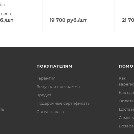
/шт
 цена
б.
/шт
19 700
руб.
/шт
21 7
ПОКУПАТЕЛЯМ
ПОМО
Гарантия
Как
зареги
Бонусная программа
Как сде
Кредит
Оплата
Подарочные сертификаты
ть
Достав
Статус заказа
Самовы
Возвра