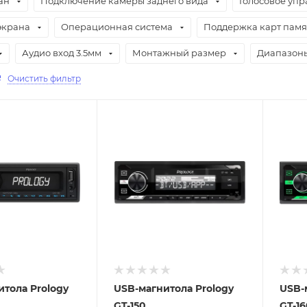
ан
Подключение камеры заднего вида
Голосовое уп
экрана
Операционная система
Поддержка карт памя
Аудио вход 3.5мм
Монтажный размер
Диапазоны
Очистить фильтр
Отправим
Отпра
18.08.2026
18.08
 пункте
В наличии в пункте
В нал
а
самовывоза
самов
Нет
Нет
итола Prology
USB-магнитола Prology
USB-
GT-150
GT-16