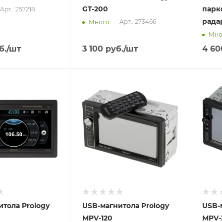
GT-200
парк
Арт.: 257218
рада
Арт.: 273466
Много
Мно
б.
/шт
3 100
руб.
/шт
4 60
Отправим
Отпра
18.08.2026
18.08
 пункте
В наличии в пункте
В нал
а
самовывоза
самов
Нет
Нет
итола Prology
USB-магнитола Prology
USB-
MPV-120
MPV-