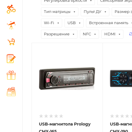
Регулировка яркости
Сенсорный экр
Тип матрицы
Пульт ДУ
Размер 
Wi-Fi
USB
Встроенная память
Разрешение
NFC
HDMI
Отправим
Отправим
18.08.2026
18.08.2026
В наличии в пункте
В наличии в
самовывоза
самовывоз
Нет
Нет
USB-магнитола Prology
USB-магн
CMX-165
CMX-190