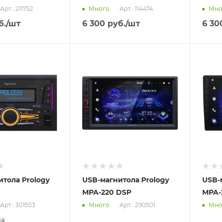
Арт.: 211752
Арт.: 114474
Много
Мно
б.
/шт
6 300
руб.
/шт
6 30
Отправим
Отпра
18.08.2026
18.08
 пункте
В наличии в пункте
В нал
а
самовывоза
самов
Нет
Нет
итола Prology
USB-магнитола Prology
USB-
MPA-220 DSP
MPA-
Арт.: 301553
Арт.: 290501
Много
Мно
на