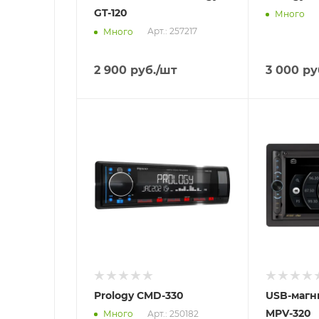
GT-120
Много
Арт.: 257217
Много
2 900
руб.
/шт
3 000
ру
Отправим
Отправим
13.08.2026
18.08.2026
В наличии в пункте
В наличии в
самовывоза
самовывоз
Нет
Нет
Prology CMD-330
USB-магн
MPV-320
Арт.: 250182
Много