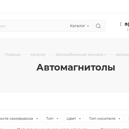
8
Каталог
З
—
—
—
Главная
Каталог
Автомобильная техника
Автом
Автомагнитолы
ункте самовывоза
Тип
Цвет
Тип носителя