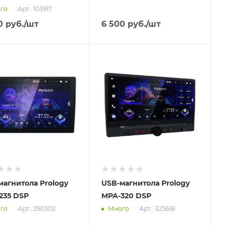
Арт.: 103917
го
0
руб.
/шт
6 500
руб.
/шт
вим
Отправим
.2026
18.08.2026
ичии в пункте
В наличии в пункте
ывоза
самовывоза
Нет
магнитола Prology
USB-магнитола Prology
235 DSP
MPA-320 DSP
Арт.: 290502
Арт.: 325618
го
Много