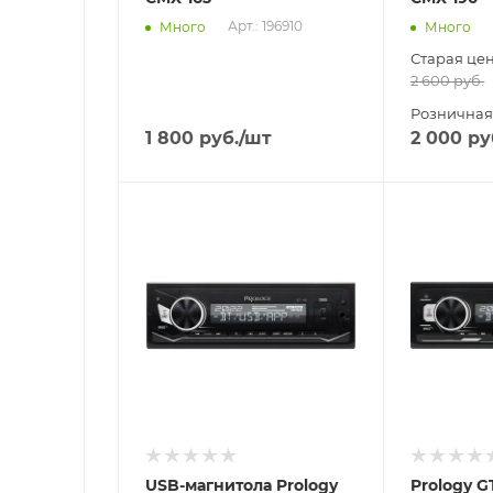
Арт.: 196910
Много
Много
Старая це
2 600
руб.
Розничная
1 800
руб.
/шт
2 000
ру
Отправим
Отправим
18.08.2026
18.08.2026
В наличии в пункте
В наличии в
самовывоза
самовывоз
Нет
Нет
USB-магнитола Prology
Prology G