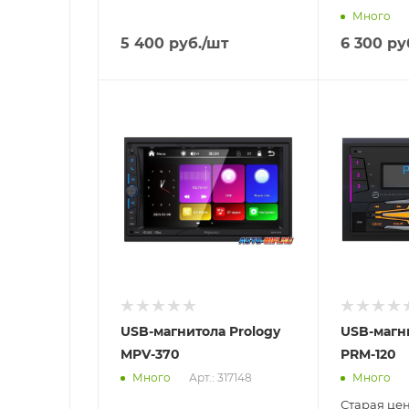
Много
5 400
руб.
/шт
6 300
ру
Отправим
Отправим
18.08.2026
18.08.2026
В наличии в пункте
В наличии в
самовывоза
самовывоз
Нет
Нет
USB-магнитола Prology
USB-магн
MPV-370
PRM-120
Арт.: 317148
Много
Много
Старая це