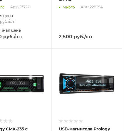
Арт.: 257221
Арт.: 228294
го
Много
я цена
руб.
/шт
чная цена
0
руб.
/шт
2 500
руб.
/шт
вим
Отправим
.2026
18.08.2026
ичии в пункте
В наличии в пункте
ывоза
самовывоза
Нет
gy CMX-235 с
USB-магнитола Prology