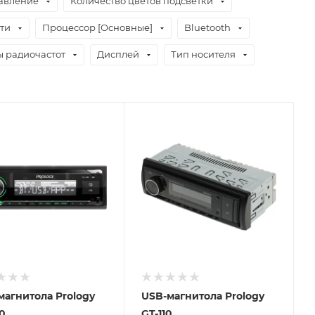
равление
Количество цветов подсветки
ти
Процессор [Основные]
Bluetooth
 радиочастот
Дисплей
Тип носителя
вим
Отправим
.2026
18.08.2026
ичии в пункте
В наличии в пункте
ывоза
самовывоза
Нет
магнитола Prology
USB-магнитола Prology
0
GT-110