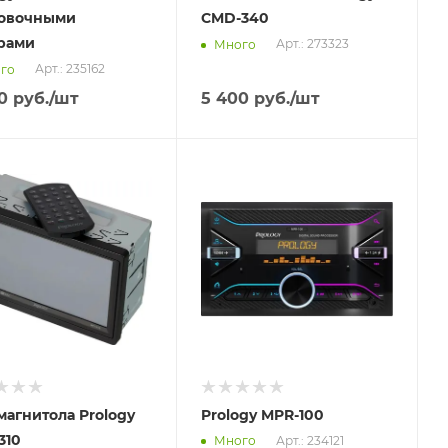
овочными
CMD-340
рами
Арт.: 273323
Много
Арт.: 235162
го
0
руб.
/шт
5 400
руб.
/шт
вим
Отправим
.2026
18.08.2026
ичии в пункте
В наличии в пункте
ывоза
самовывоза
Нет
магнитола Prology
Prology MPR-100
310
Арт.: 234121
Много