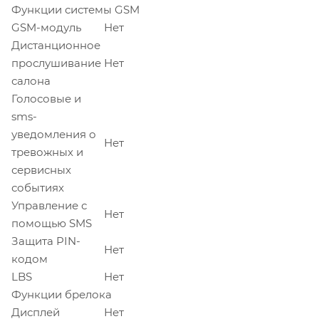
Функции системы GSM
GSM-модуль
Нет
Дистанционное
прослушивание
Нет
салона
Голосовые и
sms-
уведомления о
Нет
тревожных и
сервисных
событиях
Управление с
Нет
помощью SMS
Защита PIN-
Нет
кодом
LBS
Нет
Функции брелока
Дисплей
Нет