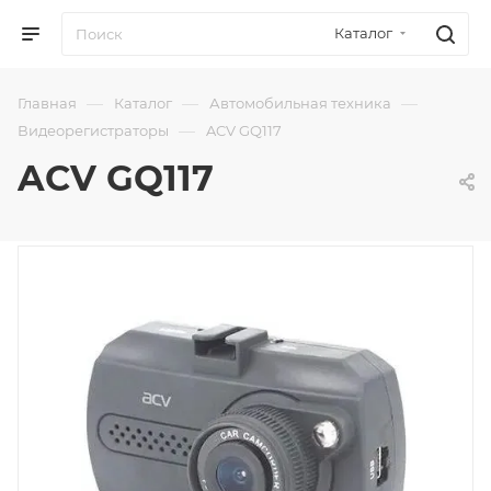
Каталог
—
—
—
Главная
Каталог
Автомобильная техника
—
Видеорегистраторы
ACV GQ117
ACV GQ117