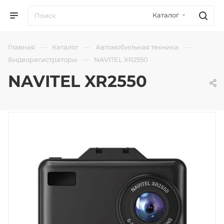
Каталог
—
—
—
Главная
Каталог
Автомобильная техника
—
Видеорегистраторы
NAVITEL XR2550
NAVITEL XR2550