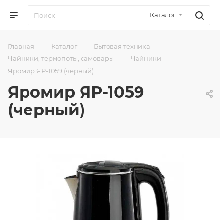
Каталог
—
—
—
Главная
Каталог
Бытовая техника
—
—
Чайники, термопоты, самовары
Чайники
Яромир ЯР-1059 (черный)
Яромир ЯР-1059
(черный)