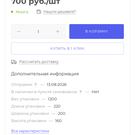
700
руб.
/шт
Вращение корпуса на 360°. Отметка максимального и
минимального уровня воды внутри корпуса. Световой
Нашли дешевле?
Много
индикатор работы. Отсек для хранения
электрошнура. Автоматическое отключение при
закипании. Блокировка включения без воды.
В КОРЗИНУ
КУПИТЬ В 1 КЛИК
Рассчитать доставку
Дополнительная информация
Отправим
—
13.08.2026
?
В наличии в пункте самовывоза
—
Нет
?
Вес упаковки
—
1200
Длина упаковки
—
220
Ширина упаковки
—
200
Высота упаковки
—
160
Все характеристики