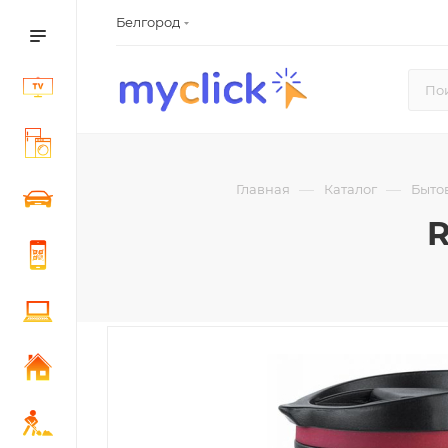
Белгород
—
—
Главная
Каталог
Быто
R