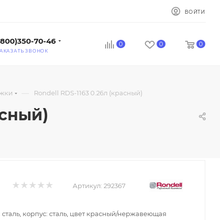
ВОЙТИ
(800)350-70-46
0
0
0
АКАЗАТЬ ЗВОНОК
—
жки
Rondell RDS-1163 0.26л (красный)
асный)
Артикул:
292367
: сталь, корпус: сталь, цвет красный/нержавеющая