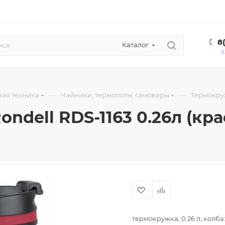
8
Каталог
З
—
—
вая техника
Чайники, термопоты, самовары
Термокру
ondell RDS-1163 0.26л (кр
термокружка, 0.26 л, колба