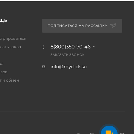
ЩЬ
ПОДПИСАТЬСЯ НА РАССЫЛКУ
стрироваться
8(800)350-70-46
лать заказ
ЗАКАЗАТЬ ЗВОНОК
ка
info@myclick.su
зов
т и обмен