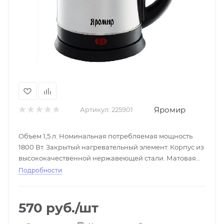
Яромир
Артикул:
225901
Объем 1,5 л. Номинальная потребляемая мощность
1800 Вт. Закрытый нагревательный элемент. Корпус из
высококачественной нержавеющей стали. Матовая
полировка. Вращение корпуса на 360°. Цвет базы,
Подробности
крышки и ручки: черный. Световой индикатор работы.
Отсек для хранения электрошнура. Автоматическое
отключение при закипании. Блокировка включения
570
руб.
/шт
без воды.