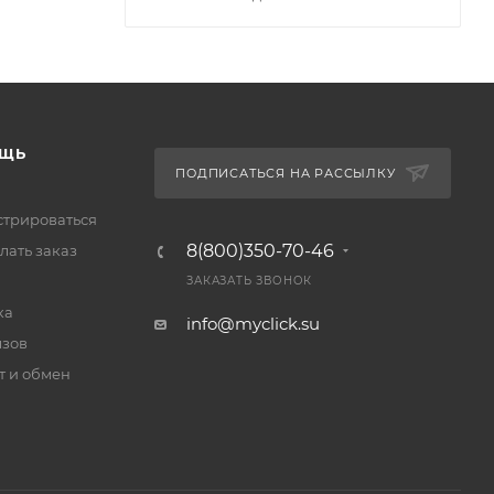
ЩЬ
ПОДПИСАТЬСЯ НА РАССЫЛКУ
стрироваться
8(800)350-70-46
лать заказ
ЗАКАЗАТЬ ЗВОНОК
ка
info@myclick.su
зов
т и обмен