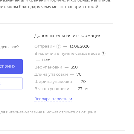
азначен для хранения горячих и холодных напитков,
ситечком благодаря чему можно заваривать чай
. Поставляется с удобным чехлом для хранения и
 изготовлен из высококачественной нержавеющей
кцию с содержимым и не изменяет вкусовых качеств
 крышка может использоваться в качестве чашки.
Дополнительная информация
пла: до 24ч. Сохранение холода: до 32ч. Высота: 24.5 см.
Отправим
—
13.08.2026
?
 дешевле?
В наличии в пункте самовывоза
?
—
Нет
КОРЗИНУ
Вес упаковки
—
350
Длина упаковки
—
70
Ширина упаковки
—
70
К
Высота упаковки
—
27 см
Все характеристики
ля интернет-магазина и может отличаться от цен в