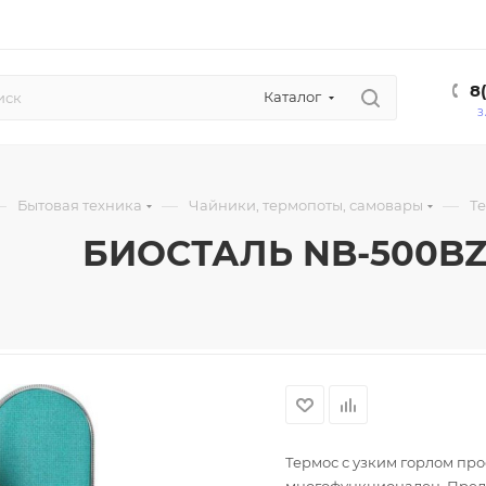
8
Каталог
З
—
—
—
Бытовая техника
Чайники, термопоты, самовары
Т
БИОСТАЛЬ NB-500B
Термос с узким горлом про