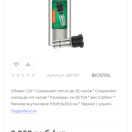
BIOSTAL
Артикул:
285787
Объем 1.2л * Сохраняет тепло до 32 часов * Сохраняет
холод до 40 часов * Размеры: см 32.7х9 * вес 0,650кг *
Размер в упаковке 9,5х9,5х33,5 см * Термос с узким
горлом относится к серии «ОХОТА» премиум-класса.
Подробности
Термосы серии NBP-Z укомплектованы пробкой с
емкостью для чая или трав, а также специальным
удобным ситечком для заваривания из