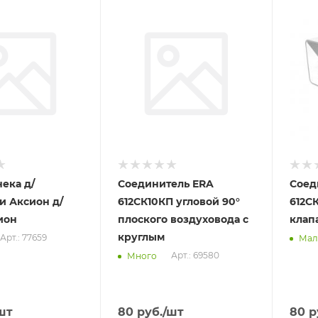
Отправим
Отпра
6
08.08.2026
08.08
 пункте
В наличии в пункте
В нал
а
самовывоза
самов
Да
Да
ека д/
Соединитель ERA
Соед
и Аксион д/
612СК10КП угловой 90°
612С
ион
плоского воздуховода с
клап
круглым
Арт.: 77659
Мал
Арт.: 69580
Много
шт
80
руб.
/шт
80
р