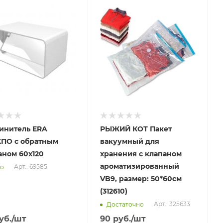
вим
Отправим
.2026
13.08.2026
ичии в пункте
В наличии в пункте
ывоза
самовывоза
Нет
инитель ERA
РЫЖИЙ КОТ Пакет
КПО с обратным
вакуумный для
аном 60х120
хранения с клапаном
ароматизированный
Арт.: 69585
о
VB9, размер: 50*60см
(312610)
Арт.: 325633
Достаточно
уб.
/шт
90
руб.
/шт