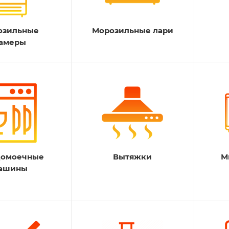
озильные
Морозильные лари
амеры
домоечные
Вытяжки
М
ашины