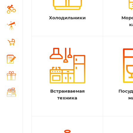
Холодильники
Мор
к
Встраиваемая
Посу
техника
м