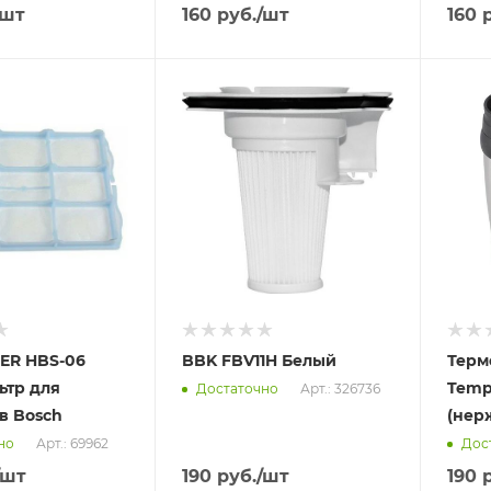
/шт
160
руб.
/шт
160
р
Отправим
Отпра
13.08.2026
13.08
 пункте
В наличии в пункте
В нал
а
самовывоза
самов
Нет
Нет
ER HBS-06
BBK FBV11H Белый
Терм
ьтр для
Temp
Арт.: 326736
Достаточно
в Bosch
(нер
Арт.: 69962
но
Дос
/шт
190
руб.
/шт
190
р