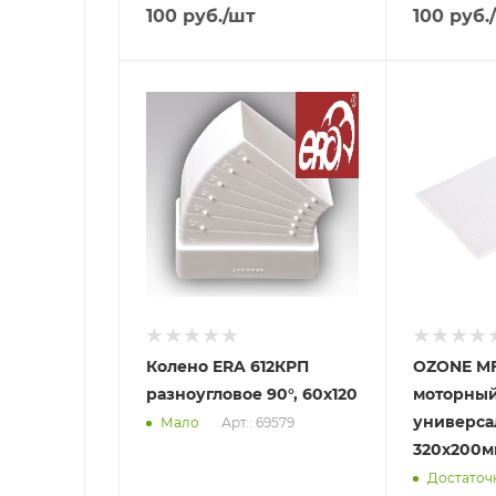
100
руб.
/шт
100
руб.
Отправим
Отправим
08.08.2026
13.08.2026
В наличии в пункте
В наличии в
самовывоза
самовывоз
Да
Нет
Колено ERA 612КРП
OZONE MF
разноугловое 90°, 60х120
моторны
универс
Арт.: 69579
Мало
320х200м
Достаточ