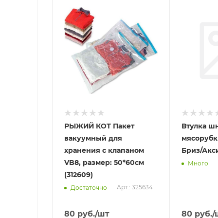
Отправим
Отправим
13.08.2026
08.08.202
В наличии в пункте
В наличии в
самовывоза
самовывоз
Нет
Да
РЫЖИЙ КОТ Пакет
Втулка шн
вакуумный для
мясорубк
хранения с клапаном
Бриз/Акс
VB8, размер: 50*60см
Много
(312609)
Арт.: 325634
Достаточно
80
руб.
/шт
80
руб.
/