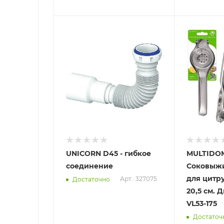
Отправим
Отправим
13.08.2026
13.08.2026
В наличии в пункте
В наличии в
самовывоза
самовывоз
Нет
Нет
UNICORN D45 - гибкое
MULTIDO
соединение
Соковыжи
для цитр
Арт.: 327075
Достаточно
20,5 см. 
VL53-175
Достаточ