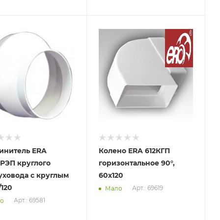
вим
Отправим
.2026
08.08.2026
ичии в пункте
В наличии в пункте
ывоза
самовывоза
Да
инитель ERA
Колено ERA 612КГП
5РЭП круглого
горизонтальное 90°,
уховода с круглым
60х120
/120
Арт.: 69619
Мало
Арт.: 69581
о