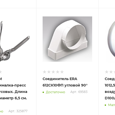
Отправим
Отпра
08.08.2026
08.08
 пункте
В наличии в пункте
В нал
а
самовывоза
самов
Да
Да
M
Соединитель ERA
Соед
малка-пресс
612СК10ФП угловой 90°
1012,
усовых. Длина
возд
Арт.: 69583
Достаточно
Диаметр 6,5 см.
D100
Мал
Арт.: 325877
но