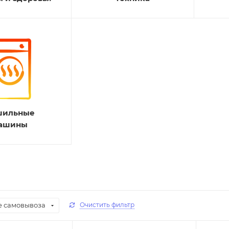
шильные
ашины
е самовывоза
Очистить фильтр