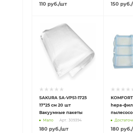
110
руб.
/шт
150
руб.
Отправим
Отправим
18.08.2026
13.08.2026
В наличии в пункте
В наличии в
самовывоза
самовывоз
Нет
Нет
SAKURA SA-VPS1-1725
KOMFORT
17*25 см 20 шт
hepa-фил
Вакуумные пакеты
пылесосо
Арт.: 309394
Мало
Достаточ
180
руб.
/шт
180
руб.