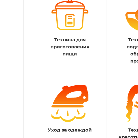
Техника для
Тех
приготовления
под
пищи
об
пр
Уход за одеждой
Тех
красот