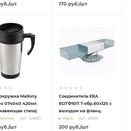
уб.
/шт
170
руб.
/шт
вим
Отправим
.2026
08.08.2026
ичии в пункте
В наличии в пункте
ывоза
самовывоза
Да
окружка Mallony
Соединитель ERA
o 074040 420мл
612ТФ10П Т-обр.60х120 с
жавеющая сталь)
выходом на фланц.
Арт.: 326655
Арт.: 69586
таточно
Мало
уб.
/шт
200
руб.
/шт