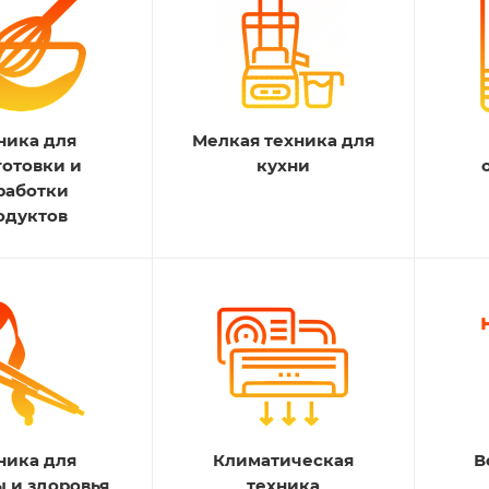
ника для
Мелкая техника для
готовки и
кухни
работки
одуктов
ника для
Климатическая
В
ы и здоровья
техника