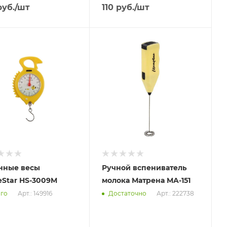
уб.
/шт
110
руб.
/шт
вим
Отправим
.2026
13.08.2026
ичии в пункте
В наличии в пункте
ывоза
самовывоза
Нет
нные весы
Ручной вспениватель
Star HS-3009M
молока Матрена MA-151
Арт.: 149916
Арт.: 222738
го
Достаточно