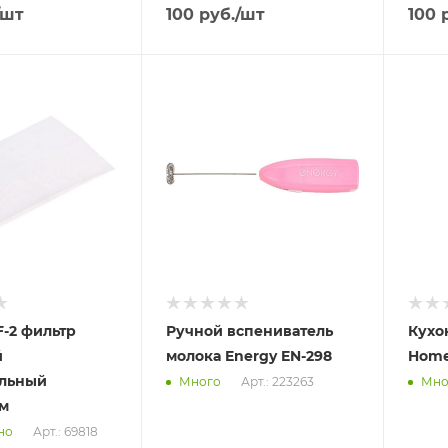
/шт
100
руб.
/шт
100
р
Отправим
Отпра
13.08.2026
13.08
 пункте
В наличии в пункте
В нал
а
самовывоза
самов
Нет
Нет
-2 фильтр
Ручной вспениватель
Кухо
й
молока Energy EN-298
Home
альный
Арт.: 223263
Много
Мно
м
Арт.: 69818
но