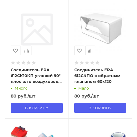
Отправим
Отправим
08.08.2026
08.08.2026
В наличии в пункте
В наличии в пункте
самовывоза
самовывоза
Да
Да
Соединитель ERA
Соединитель ERA
612СК10КП угловой 90°
612СКПО с обратным
плоского воздуховода
клапаном 60х120
с круглым
Много
Мало
80
руб.
/шт
80
руб.
/шт
В КОРЗИНУ
В КОРЗИНУ
Отправим
Отправим
13.08.2026
13.08.2026