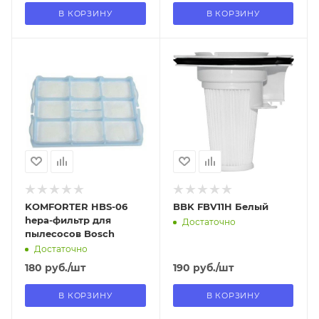
В КОРЗИНУ
В КОРЗИНУ
Отправим
Отправим
13.08.2026
13.08.2026
В наличии в пункте
В наличии в пункте
самовывоза
самовывоза
Нет
Нет
KOMFORTER HBS-06
BBK FBV11H Белый
hepa-фильтр для
Достаточно
пылесосов Bosch
Достаточно
180
руб.
/шт
190
руб.
/шт
В КОРЗИНУ
В КОРЗИНУ