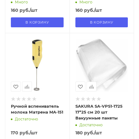
Много
Много
160
руб.
/шт
160
руб.
/шт
В КОРЗИНУ
В КОРЗИНУ
Отправим
Отправим
13.08.2026
18.08.2026
В наличии в пункте
В наличии в пункте
самовывоза
самовывоза
Нет
Нет
Ручной вспениватель
SAKURA SA-VPS1-1725
молока Матрена MA-151
17*25 см 20 шт
Вакуумные пакеты
Достаточно
Достаточно
170
руб.
/шт
180
руб.
/шт