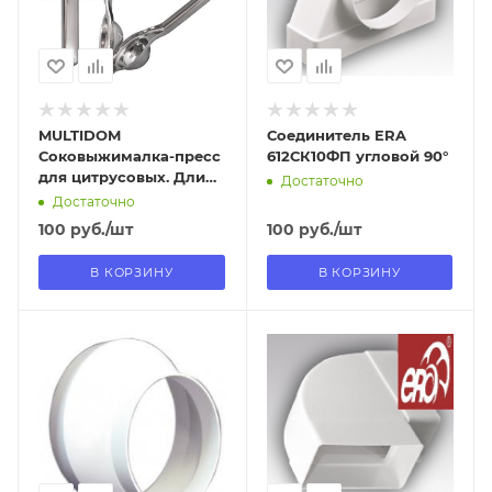
Нет
Да
MULTIDOM
Соединитель ERA
Соковыжималка-пресс
612СК10ФП угловой 90°
для цитрусовых. Длина
Достаточно
20,5 см. Диаметр 6,5 см.
Достаточно
VL53-175
100
руб.
/шт
100
руб.
/шт
В КОРЗИНУ
В КОРЗИНУ
Отправим
Отправим
08.08.2026
08.08.2026
В наличии в пункте
В наличии в пункте
самовывоза
самовывоза
Да
Да