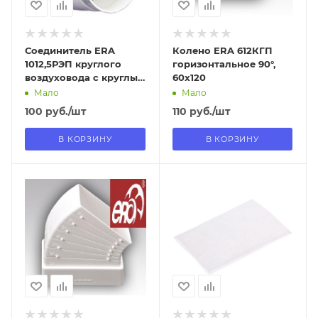
Соединитель ERA
Колено ERA 612КГП
1012,5РЭП круглого
горизонтальное 90°,
воздуховода с круглым
60х120
D100/120
Мало
Мало
100
руб.
/шт
110
руб.
/шт
В КОРЗИНУ
В КОРЗИНУ
Отправим
Отправим
08.08.2026
13.08.2026
В наличии в пункте
В наличии в пункте
самовывоза
самовывоза
Да
Нет