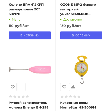
Колено ERA 612КРП
OZONE MF-2 фильтр
разноугловое 90°,
моторный
60х120
универсальный
320х200мм
Мало
Достаточно
110
руб.
/шт
150
руб.
/шт
В КОРЗИНУ
В КОРЗИНУ
Отправим
Отправим
13.08.2026
13.08.2026
В наличии в пункте
В наличии в пункте
самовывоза
самовывоза
Нет
Нет
Ручной вспениватель
Кухонные весы
молока Energy EN-298
HomeStar HS-3009M