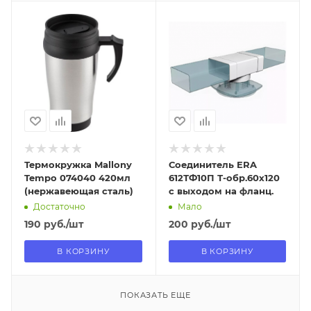
Отправим
Отправим
13.08.2026
08.08.2026
В наличии в пункте
В наличии в пункте
самовывоза
самовывоза
Нет
Да
Термокружка Mallony
Соединитель ERA
Tempo 074040 420мл
612ТФ10П Т-обр.60х120
(нержавеющая сталь)
с выходом на фланц.
Достаточно
Мало
190
руб.
/шт
200
руб.
/шт
В КОРЗИНУ
В КОРЗИНУ
ПОКАЗАТЬ ЕЩЕ