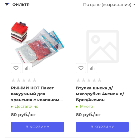
По цене (возрастание)
ФИЛЬТР
Отправим
Отправим
13.08.2026
08.08.2026
В наличии в пункте
В наличии в пункте
самовывоза
самовывоза
Нет
Да
РЫЖИЙ КОТ Пакет
Втулка шнека д/
вакуумный для
мясорубки Аксион д/
хранения с клапаном
Бриз/Аксион
VB8, размер: 50*60см
Достаточно
Много
(312609)
80
руб.
/шт
80
руб.
/шт
В КОРЗИНУ
В КОРЗИНУ