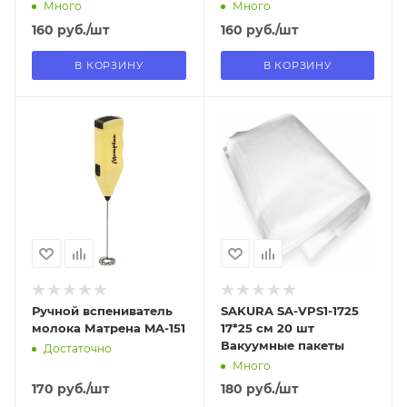
Много
Много
160
руб.
/шт
160
руб.
/шт
В КОРЗИНУ
В КОРЗИНУ
Отправим
Отправим
13.08.2026
18.08.2026
В наличии в пункте
В наличии в пункте
самовывоза
самовывоза
Нет
Нет
Ручной вспениватель
SAKURA SA-VPS1-1725
молока Матрена MA-151
17*25 см 20 шт
Вакуумные пакеты
Достаточно
Много
170
руб.
/шт
180
руб.
/шт