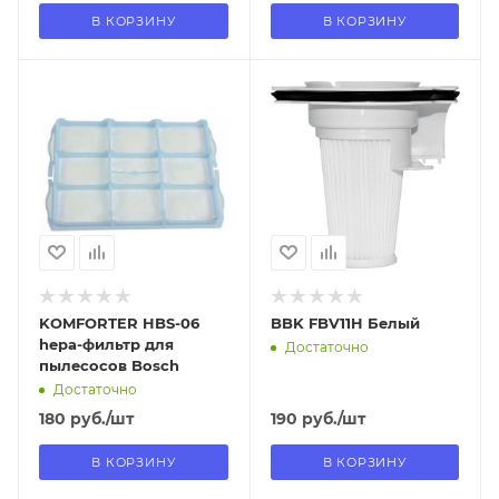
В КОРЗИНУ
В КОРЗИНУ
Отправим
Отправим
13.08.2026
13.08.2026
В наличии в пункте
В наличии в пункте
самовывоза
самовывоза
Нет
Нет
KOMFORTER HBS-06
BBK FBV11H Белый
hepa-фильтр для
Достаточно
пылесосов Bosch
Достаточно
180
руб.
/шт
190
руб.
/шт
В КОРЗИНУ
В КОРЗИНУ