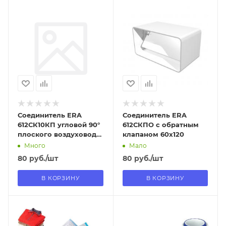
Отправим
Отправим
09.08.2026
09.08.2026
В наличии в пункте
В наличии в пункте
самовывоза
самовывоза
Да
Да
Соединитель ERA
Соединитель ERA
612СК10КП угловой 90°
612СКПО с обратным
плоского воздуховода
клапаном 60х120
с круглым
Много
Мало
80
руб.
/шт
80
руб.
/шт
В КОРЗИНУ
В КОРЗИНУ
Отправим
Отправим
13.08.2026
13.08.2026