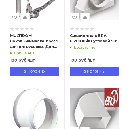
Нет
Да
MULTIDOM
Соединитель ERA
Соковыжималка-пресс
612СК10ФП угловой 90°
для цитрусовых. Длина
Достаточно
20,5 см. Диаметр 6,5 см.
Достаточно
VL53-175
100
руб.
/шт
100
руб.
/шт
В КОРЗИНУ
В КОРЗИНУ
Отправим
Отправим
09.08.2026
09.08.2026
В наличии в пункте
В наличии в пункте
самовывоза
самовывоза
Да
Да