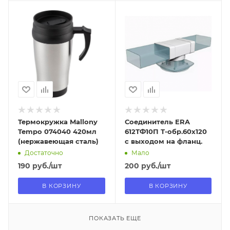
Отправим
Отправим
13.08.2026
09.08.2026
В наличии в пункте
В наличии в пункте
самовывоза
самовывоза
Нет
Да
Термокружка Mallony
Соединитель ERA
Tempo 074040 420мл
612ТФ10П Т-обр.60х120
(нержавеющая сталь)
с выходом на фланц.
Достаточно
Мало
190
руб.
/шт
200
руб.
/шт
В КОРЗИНУ
В КОРЗИНУ
ПОКАЗАТЬ ЕЩЕ