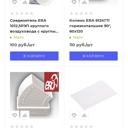
Соединитель ERA
Колено ERA 612КГП
1012,5РЭП круглого
горизонтальное 90°,
воздуховода с круглым
60х120
D100/120
Мало
Мало
100
руб.
/шт
110
руб.
/шт
В КОРЗИНУ
В КОРЗИНУ
Отправим
Отправим
09.08.2026
13.08.2026
В наличии в пункте
В наличии в пункте
самовывоза
самовывоза
Да
Нет