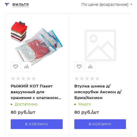
По цене (возрастание)
ФИЛЬТР
Отправим
Отправим
13.08.2026
09.08.2026
В наличии в пункте
В наличии в пункте
самовывоза
самовывоза
Нет
Да
РЫЖИЙ КОТ Пакет
Втулка шнека д/
вакуумный для
мясорубки Аксион д/
хранения с клапаном
Бриз/Аксион
VB8, размер: 50*60см
Достаточно
Много
(312609)
80
руб.
/шт
80
руб.
/шт
В КОРЗИНУ
В КОРЗИНУ