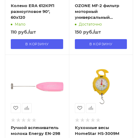
Колено ERA 612КРП
OZONE MF-2 фильтр
разноугловое 90°,
моторный
60х120
универсальный
320х200мм
Мало
Достаточно
110
руб.
/шт
150
руб.
/шт
В КОРЗИНУ
В КОРЗИНУ
Отправим
Отправим
13.08.2026
13.08.2026
В наличии в пункте
В наличии в пункте
самовывоза
самовывоза
Нет
Нет
Ручной вспениватель
Кухонные весы
молока Energy EN-298
HomeStar HS-3009M