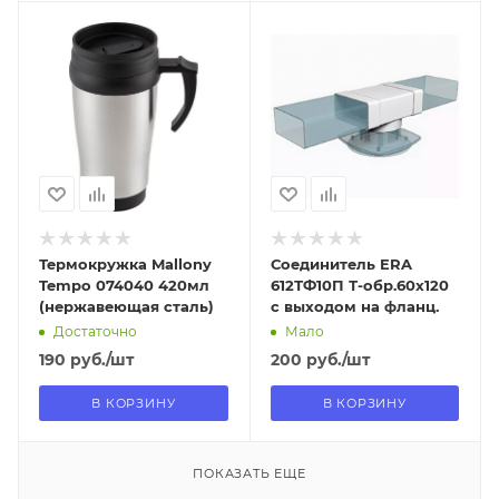
Отправим
Отправим
13.08.2026
09.08.2026
В наличии в пункте
В наличии в пункте
самовывоза
самовывоза
Нет
Да
Термокружка Mallony
Соединитель ERA
Tempo 074040 420мл
612ТФ10П Т-обр.60х120
(нержавеющая сталь)
с выходом на фланц.
Достаточно
Мало
190
руб.
/шт
200
руб.
/шт
В КОРЗИНУ
В КОРЗИНУ
ПОКАЗАТЬ ЕЩЕ