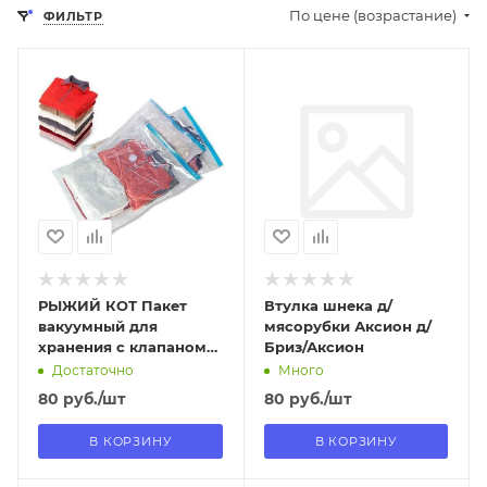
По цене (возрастание)
ФИЛЬТР
Отправим
Отправим
13.08.2026
09.08.2026
В наличии в пункте
В наличии в пункте
самовывоза
самовывоза
Нет
Да
РЫЖИЙ КОТ Пакет
Втулка шнека д/
вакуумный для
мясорубки Аксион д/
хранения с клапаном
Бриз/Аксион
VB8, размер: 50*60см
Достаточно
Много
(312609)
80
руб.
/шт
80
руб.
/шт
В КОРЗИНУ
В КОРЗИНУ