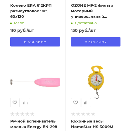
Колено ERA 612КРП
OZONE MF-2 фильтр
разноугловое 90°,
моторный
60х120
универсальный
320х200мм
Мало
Достаточно
110
руб.
/шт
150
руб.
/шт
В КОРЗИНУ
В КОРЗИНУ
Отправим
Отправим
13.08.2026
13.08.2026
В наличии в пункте
В наличии в пункте
самовывоза
самовывоза
Нет
Нет
Ручной вспениватель
Кухонные весы
молока Energy EN-298
HomeStar HS-3009M