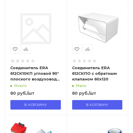
Отправим
Отправим
09.08.2026
09.08.2026
В наличии в пункте
В наличии в пункте
самовывоза
самовывоза
Да
Да
Соединитель ERA
Соединитель ERA
612СК10КП угловой 90°
612СКПО с обратным
плоского воздуховода
клапаном 60х120
с круглым
Много
Мало
80
руб.
/шт
80
руб.
/шт
В КОРЗИНУ
В КОРЗИНУ
Отправим
Отправим
13.08.2026
13.08.2026