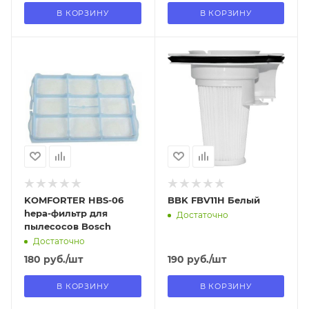
В КОРЗИНУ
В КОРЗИНУ
Отправим
Отправим
13.08.2026
13.08.2026
В наличии в пункте
В наличии в пункте
самовывоза
самовывоза
Нет
Нет
KOMFORTER HBS-06
BBK FBV11H Белый
hepa-фильтр для
Достаточно
пылесосов Bosch
Достаточно
180
руб.
/шт
190
руб.
/шт
В КОРЗИНУ
В КОРЗИНУ