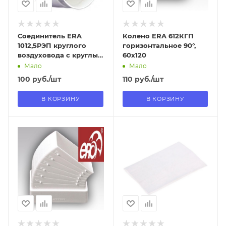
Соединитель ERA
Колено ERA 612КГП
1012,5РЭП круглого
горизонтальное 90°,
воздуховода с круглым
60х120
D100/120
Мало
Мало
100
руб.
/шт
110
руб.
/шт
В КОРЗИНУ
В КОРЗИНУ
Отправим
Отправим
09.08.2026
13.08.2026
В наличии в пункте
В наличии в пункте
самовывоза
самовывоза
Да
Нет