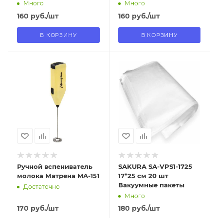
Много
Много
160
руб.
/шт
160
руб.
/шт
В КОРЗИНУ
В КОРЗИНУ
Отправим
Отправим
13.08.2026
18.08.2026
В наличии в пункте
В наличии в пункте
самовывоза
самовывоза
Нет
Нет
Ручной вспениватель
SAKURA SA-VPS1-1725
молока Матрена MA-151
17*25 см 20 шт
Вакуумные пакеты
Достаточно
Много
170
руб.
/шт
180
руб.
/шт