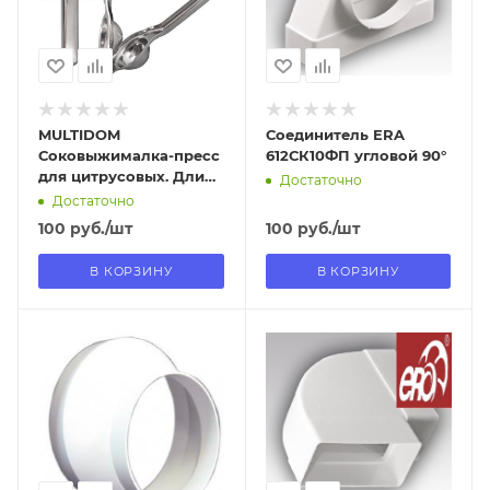
Нет
Да
MULTIDOM
Соединитель ERA
Соковыжималка-пресс
612СК10ФП угловой 90°
для цитрусовых. Длина
Достаточно
20,5 см. Диаметр 6,5 см.
Достаточно
VL53-175
100
руб.
/шт
100
руб.
/шт
В КОРЗИНУ
В КОРЗИНУ
Отправим
Отправим
09.08.2026
09.08.2026
В наличии в пункте
В наличии в пункте
самовывоза
самовывоза
Да
Да