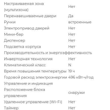
Настраиваемая зона
Нет
(мультизона)
Перенавешиваемые двери
Да
Ручки
встроенные
Электропривод дверей
Нет
Мини-бар
Нет
Диспенсер
Нет
Подсветка корпуса
Нет
Производительность и энергоэффективность
Инверторная технология
Нет
Климатический класс
N
Время повышения температуры
19 ч
Годовой расход электроэнергии
496 кВт·ч/год
Управление и индикация
Расположение блока
снаружи
управления
Удаленное управление (Wi-Fi)
Нет
Таймер
Нет