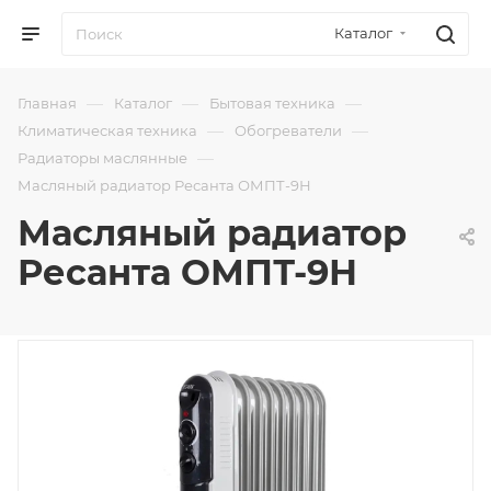
Каталог
—
—
—
Главная
Каталог
Бытовая техника
—
—
Климатическая техника
Обогреватели
—
Радиаторы маслянные
Масляный радиатор Ресанта ОМПТ-9Н
Масляный радиатор
Ресанта ОМПТ-9Н