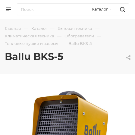
Каталог
—
—
—
Главная
Каталог
Бытовая техника
—
—
Климатическая техника
Обогреватели
—
Тепловые пушки и завесы
Ballu BKS-5
Ballu BKS-5