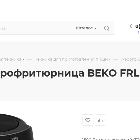
8
Каталог
З
—
—
я техника
Техника для приготовления пищи
Аэрогри
рофритюрница BEKO FRL 
1500 Вт, металлический (Т