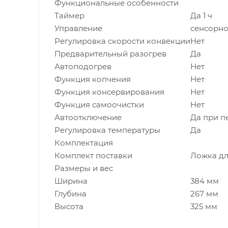
Функциональные особенности
Таймер
Да 1 ч
Управление
сенсорн
Регулировка скорости конвекции
Нет
Предварительный разогрев
Да
Автоподогрев
Нет
Функция копчения
Нет
Функция консервирования
Нет
Функция самоочистки
Нет
Автоотключение
Да при п
Регулировка температуры
Да
Комплектация
Комплект поставки
Ложка дл
Размеры и вес
Ширина
384 мм
Глубина
267 мм
Высота
325 мм