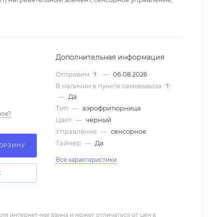
Дополнительная информация
Отправим
—
06.08.2026
?
В наличии в пункте самовывоза
?
—
Да
Тип
—
аэрофритюрница
ле?
Цвет
—
черный
Управление
—
сенсорное
Таймер
—
Да
КОРЗИНУ
Все характеристики
К
ля интернет-магазина и может отличаться от цен в