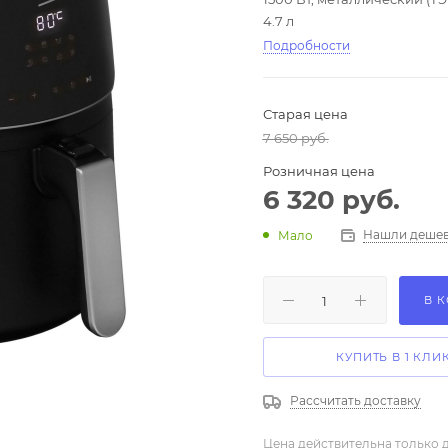
4.7 л
Подробности
Старая цена
7 650
руб.
Розничная цена
6 320
руб.
Нашли дешев
Мало
В 
КУПИТЬ В 1 КЛИ
Рассчитать доставку
Цена действительна только д