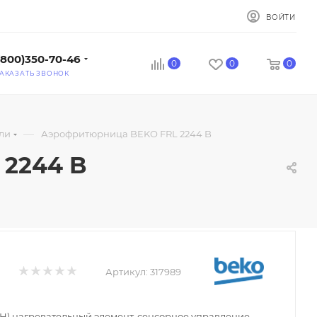
ВОЙТИ
(800)350-70-46
0
0
0
АКАЗАТЬ ЗВОНОК
—
ли
Аэрофритюрница BEKO FRL 2244 B
2244 B
Артикул:
317989
ЭН) нагревательный элемент, сенсорное управление,