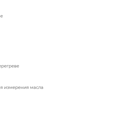
ое
ерегреве
я измерения масла