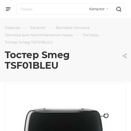
Каталог
—
—
—
Главная
Каталог
Бытовая техника
—
—
Техника для приготовления пищи
Тостеры
Тостер Smeg TSF01BLEU
Тостер Smeg
TSF01BLEU