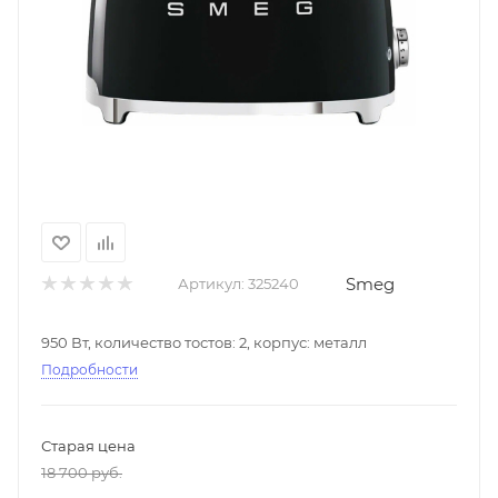
Smeg
Артикул:
325240
950 Вт, количество тостов: 2, корпус: металл
Подробности
Старая цена
18 700
руб.