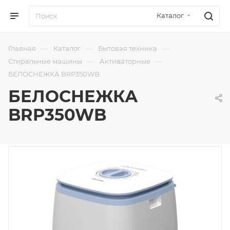
Каталог
—
—
—
Главная
Каталог
Бытовая техника
—
—
Стиральные машины
Активаторные
БЕЛОСНЕЖКА BRP350WB
БЕЛОСНЕЖКА
BRP350WB