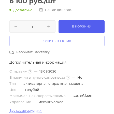
6 100
руб.
/шт
Нашли дешевле?
Достаточно
В КОРЗИНУ
КУПИТЬ В 1 КЛИК
Рассчитать доставку
Дополнительная информация
Отправим
—
13.08.2026
?
В наличии в пункте самовывоза
—
Нет
?
Тип
—
активаторная стиральная машина
Цвет
—
голубой
Максимальная скорость отжима
—
300 об/мин
Управление
—
механическое
Все характеристики