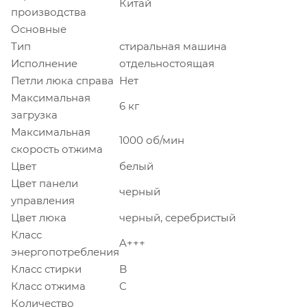
Китай
производства
Основные
Тип
стиральная машина
Исполнение
отдельностоящая
Петли люка справа
Нет
Максимальная
6 кг
загрузка
Максимальная
1000 об/мин
скорость отжима
Цвет
белый
Цвет панели
черный
управления
Цвет люка
черный, серебристый
Класс
A+++
энергопотребления
Класс стирки
B
Класс отжима
C
Количество