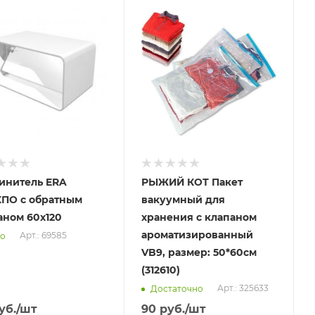
вим
Отправим
.2026
13.08.2026
ичии в пункте
В наличии в пункте
ывоза
самовывоза
Нет
инитель ERA
РЫЖИЙ КОТ Пакет
КПО с обратным
вакуумный для
аном 60х120
хранения с клапаном
ароматизированный
Арт.: 69585
о
VB9, размер: 50*60см
(312610)
Арт.: 325633
Достаточно
уб.
/шт
90
руб.
/шт