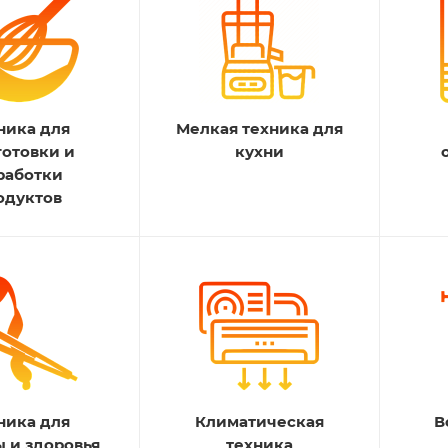
ника для
Мелкая техника для
готовки и
кухни
работки
одуктов
ника для
Климатическая
В
ы и здоровья
техника