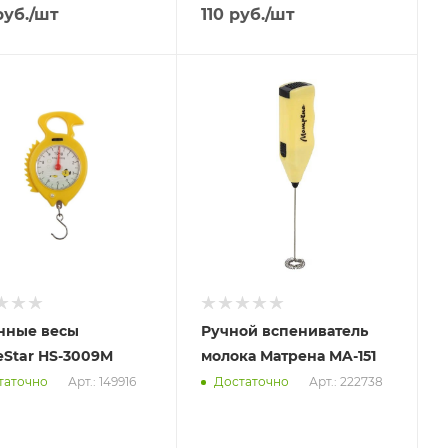
уб.
/шт
110
руб.
/шт
вим
Отправим
.2026
13.08.2026
ичии в пункте
В наличии в пункте
ывоза
самовывоза
Нет
нные весы
Ручной вспениватель
Star HS-3009M
молока Матрена MA-151
Арт.: 149916
Арт.: 222738
таточно
Достаточно