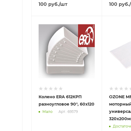
100
руб.
/шт
100
руб.
Отправим
Отправим
07.08.2026
13.08.2026
В наличии в пункте
В наличии в
самовывоза
самовывоз
Да
Нет
Колено ERA 612КРП
OZONE MF
разноугловое 90°, 60х120
моторны
универс
Арт.: 69579
Мало
320х200м
Достаточ