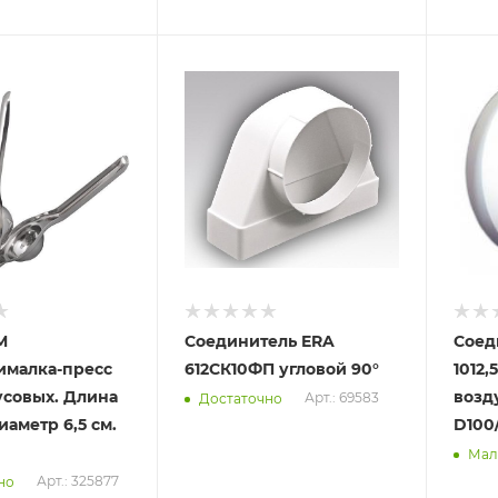
Отправим
Отпра
07.08.2026
07.08
 пункте
В наличии в пункте
В нал
а
самовывоза
самов
Да
Да
M
Соединитель ERA
Соед
малка-пресс
612СК10ФП угловой 90°
1012,
усовых. Длина
возд
Арт.: 69583
Достаточно
Диаметр 6,5 см.
D100
Мал
Арт.: 325877
но