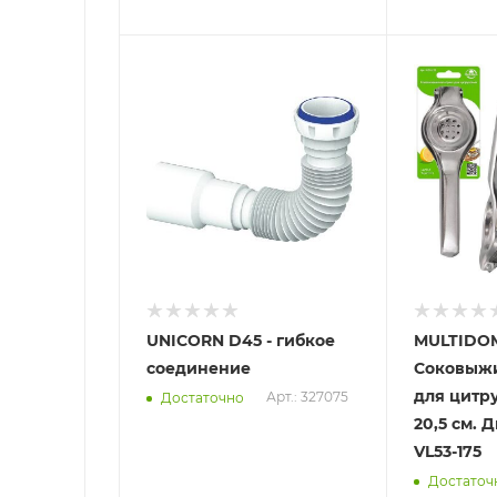
Отправим
Отправим
13.08.2026
13.08.2026
В наличии в пункте
В наличии в
самовывоза
самовывоз
Нет
Нет
UNICORN D45 - гибкое
MULTIDO
соединение
Соковыжи
для цитр
Арт.: 327075
Достаточно
20,5 см. 
VL53-175
Достаточ