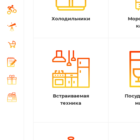
Холодильники
Мор
к
Встраиваемая
Посу
техника
м