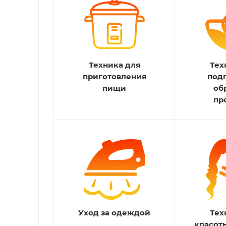
Техника для
Тех
приготовления
под
пищи
об
пр
Уход за одеждой
Тех
красот