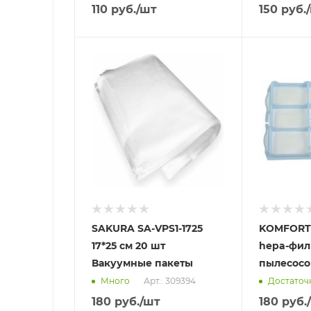
110
руб.
/шт
150
руб.
Отправим
Отправим
11.08.2026
13.08.2026
В наличии в пункте
В наличии в
самовывоза
самовывоз
Нет
Нет
SAKURA SA-VPS1-1725
KOMFORT
17*25 см 20 шт
hepa-фил
Вакуумные пакеты
пылесосо
Арт.: 309394
Много
Достаточ
180
руб.
/шт
180
руб.