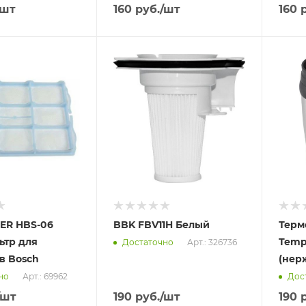
/шт
160
руб.
/шт
160
р
Отправим
Отпра
13.08.2026
13.08
 пункте
В наличии в пункте
В нал
а
самовывоза
самов
Нет
Нет
ER HBS-06
BBK FBV11H Белый
Терм
ьтр для
Temp
Арт.: 326736
Достаточно
в Bosch
(нер
Арт.: 69962
но
Дос
/шт
190
руб.
/шт
190
р