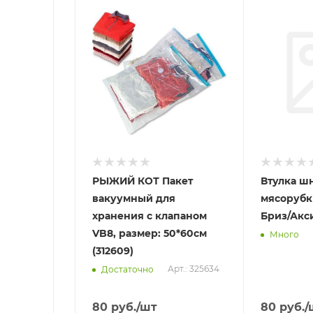
Отправим
Отправим
13.08.2026
07.08.2026
В наличии в пункте
В наличии в
самовывоза
самовывоз
Нет
Да
РЫЖИЙ КОТ Пакет
Втулка шн
вакуумный для
мясорубк
хранения с клапаном
Бриз/Акс
VB8, размер: 50*60см
Много
(312609)
Арт.: 325634
Достаточно
80
руб.
/шт
80
руб.
/