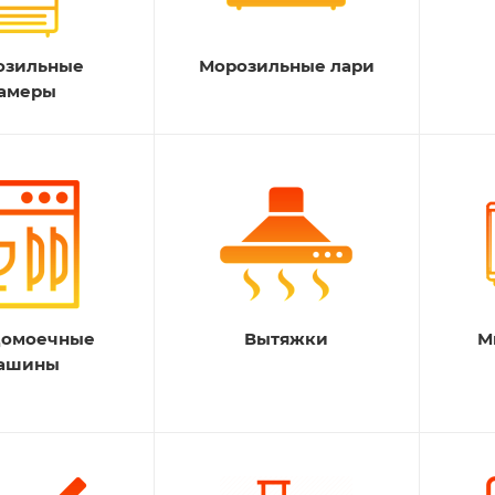
озильные
Морозильные лари
амеры
домоечные
Вытяжки
М
ашины