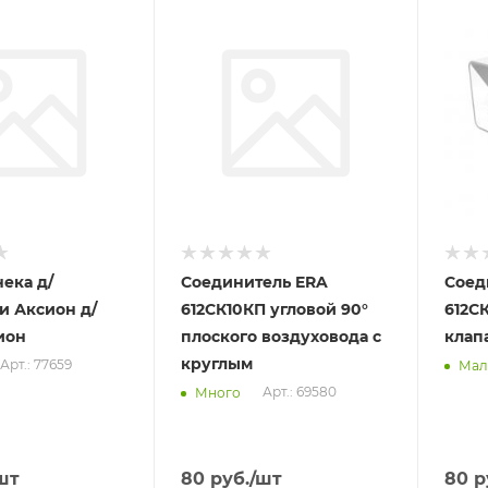
Отправим
Отпра
07.08.2026
07.08
 пункте
В наличии в пункте
В нал
а
самовывоза
самов
Да
Да
ека д/
Соединитель ERA
Соед
и Аксион д/
612СК10КП угловой 90°
612С
ион
плоского воздуховода с
клап
круглым
Арт.: 77659
Мал
Арт.: 69580
Много
шт
80
руб.
/шт
80
р