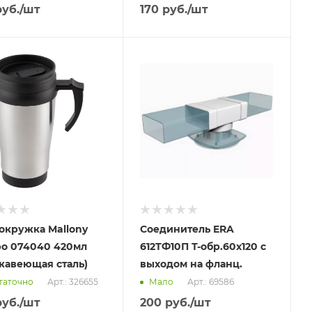
уб.
/шт
170
руб.
/шт
вим
Отправим
.2026
07.08.2026
ичии в пункте
В наличии в пункте
ывоза
самовывоза
Да
окружка Mallony
Соединитель ERA
o 074040 420мл
612ТФ10П Т-обр.60х120 с
жавеющая сталь)
выходом на фланц.
Арт.: 326655
Арт.: 69586
таточно
Мало
уб.
/шт
200
руб.
/шт