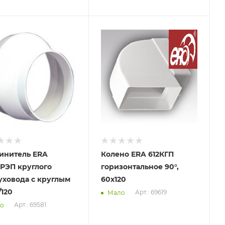
вим
Отправим
.2026
07.08.2026
ичии в пункте
В наличии в пункте
ывоза
самовывоза
Да
инитель ERA
Колено ERA 612КГП
5РЭП круглого
горизонтальное 90°,
уховода с круглым
60х120
/120
Арт.: 69619
Мало
Арт.: 69581
о