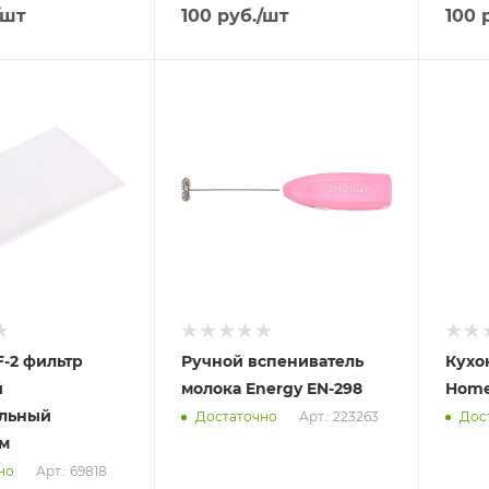
/шт
100
руб.
/шт
100
р
Отправим
Отпра
13.08.2026
13.08
 пункте
В наличии в пункте
В нал
а
самовывоза
самов
Нет
Нет
-2 фильтр
Ручной вспениватель
Кухо
й
молока Energy EN-298
Home
альный
Арт.: 223263
Достаточно
Дос
м
Арт.: 69818
но