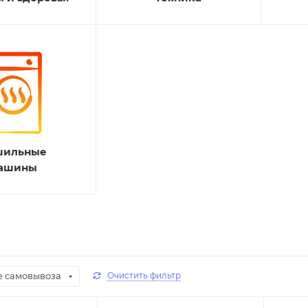
шильные
ашины
е самовывоза
Очистить фильтр