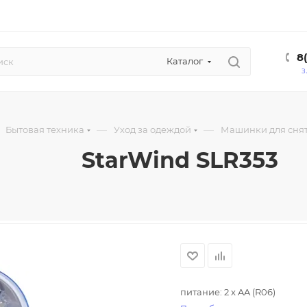
8
Каталог
З
—
—
Бытовая техника
Уход за одеждой
Машинки для сня
StarWind SLR353
питание: 2 x AA (R06)