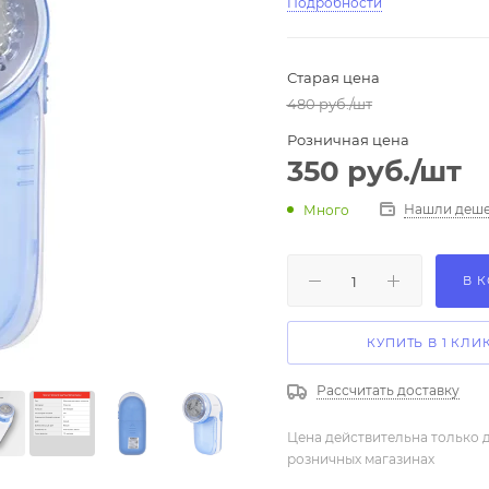
Подробности
Старая цена
480
руб.
/шт
Розничная цена
350
руб.
/шт
Нашли деше
Много
В 
КУПИТЬ В 1 КЛИ
Рассчитать доставку
Цена действительна только д
розничных магазинах