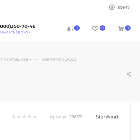
ВОЙТИ
(800)350-70-46
0
0
0
АКАЗАТЬ ЗВОНОК
—
тия катышков
StarWind SLR353
StarWind
Артикул:
296391