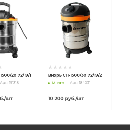
Отправим
11.08.2026
 пункте
В наличии в пункте
а
самовывоза
Нет
1500/20 72/19/1
Вихрь СП-1500/30 72/19/2
Арт.: 191318
Арт.: 184031
Много
б.
/шт
10 200
руб.
/шт