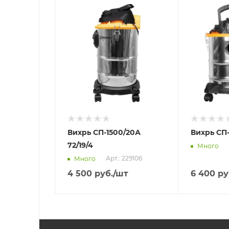
Отправим
Отправим
11.08.2026
11.08.2026
В наличии в пункте
В наличии в
самовывоза
самовывоз
Нет
Нет
Вихрь СП-1500/20А
Вихрь СП-
72/19/4
Много
Арт.: 229106
Много
4 500
руб.
/шт
6 400
ру