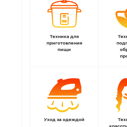
Техника для
Тех
приготовления
под
пищи
об
пр
Уход за одеждой
Тех
красот