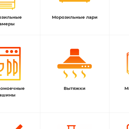
озильные
Морозильные лари
амеры
домоечные
Вытяжки
М
ашины