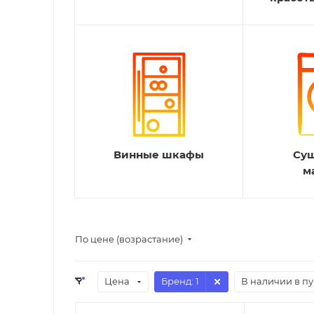
Винные шкафы
Су
м
По цене (возрастание)
Цена
Бренд
: 1
В наличии в п