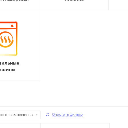
шильные
ашины
ункте самовывоза
Очистить фильтр