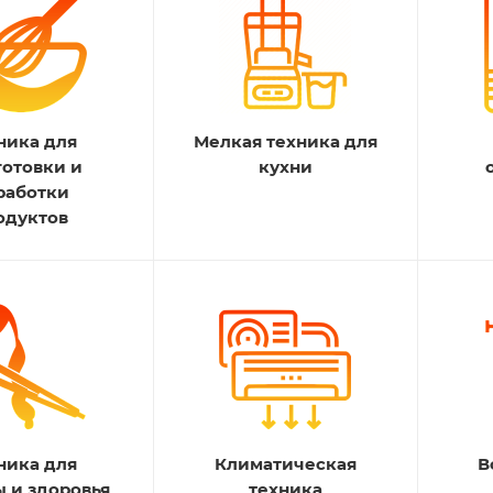
ника для
Мелкая техника для
готовки и
кухни
работки
одуктов
ника для
Климатическая
В
ы и здоровья
техника