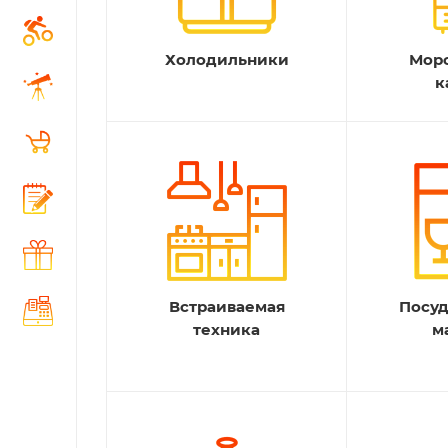
Холодильники
Мор
к
Встраиваемая
Посу
техника
м