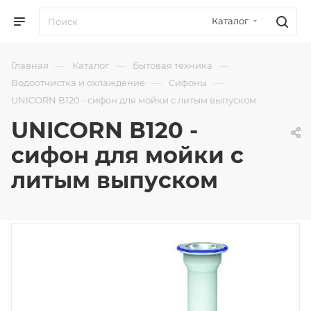
Каталог
—
—
—
Главная
Каталог
Бытовая техника
—
—
Водоотчистка и охлаждение
Сифоны
UNICORN В120 - сифон для мойки с литым выпуском
UNICORN В120 -
сифон для мойки с
литым выпуском