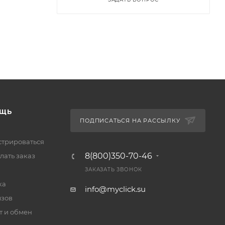
ЩЬ
ПОДПИСАТЬСЯ НА РАССЫЛКУ
стрироваться
8(800)350-70-46
лать заказ
ЗАКАЗАТЬ ЗВОНОК
ка
info@myclick.su
зов
т и обмен