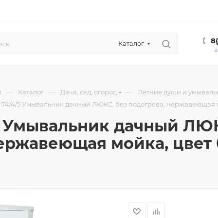
8
Каталог
З
—
—
—
я
Каталог
Дача, сад, огород
Летние души и умываль
74/4/5 Умывальник дачный ЛЮКС, без подогрева, нержавеющая 
 Умывальник дачный ЛЮК
ержавеющая мойка, цвет