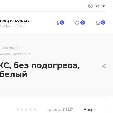
ВОЙТИ
(800)350-70-46
0
0
0
АКАЗАТЬ ЗВОНОК
—
ники для дач
мойка, цвет белый
С, без подогрева,
 белый
Вихрь
Артикул:
313527