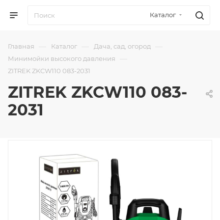
Каталог
—
—
—
Главная
Каталог
Дача, сад, огород
—
Минимойки высокого давления
ZITREK ZKCW110 083-2031
ZITREK ZKCW110 083-
2031