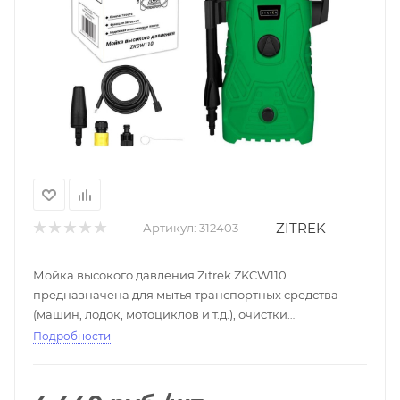
ZITREK
Артикул:
312403
Мойка высокого давления Zitrek ZKCW110
предназначена для мытья транспортных средства
(машин, лодок, мотоциклов и т.д.), очистки
загрязненных поверхностей при помощи чистой воды
Подробности
под высоким давлением (при необходимости с
добавлением моющих средств) в бытовых условиях.
Мойка оснащена функцией Автостоп. Надежная