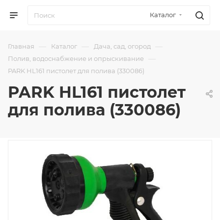
Каталог
—
—
—
Главная
Каталог
Дача, сад, огород
—
Полив, водоснабжение и опрыскивание
PARK HL161 пистолет для полива (330086)
PARK HL161 пистолет
для полива (330086)