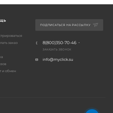
ЩЬ
ПОДПИСАТЬСЯ НА РАССЫЛКУ
стрироваться
8(800)350-70-46
лать заказ
ЗАКАЗАТЬ ЗВОНОК
ка
info@myclick.su
зов
т и обмен