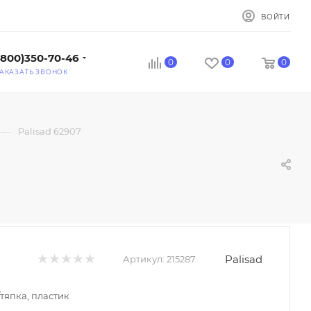
ВОЙТИ
(800)350-70-46
0
0
0
АКАЗАТЬ ЗВОНОК
—
Palisad 62907
Palisad
Артикул:
215287
тяпка, пластик