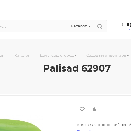
8
Каталог
З
—
—
—
ая
Каталог
Дача, сад, огород
Садовый инвентарь
Palisad 62907
вилка для прополки/совок/