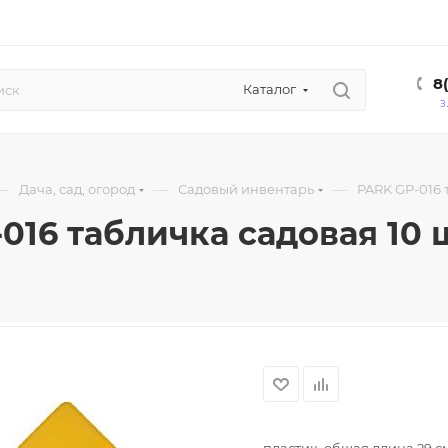
8
Каталог
З
—
—
—
Дача, сад, огород
Садовый инвентарь
PARK GP-016 
016 табличка садовая 10 ш