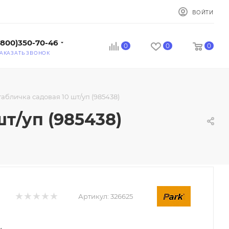
ВОЙТИ
(800)350-70-46
0
0
0
АКАЗАТЬ ЗВОНОК
табличка садовая 10 шт/уп (985438)
т/уп (985438)
Артикул:
326625