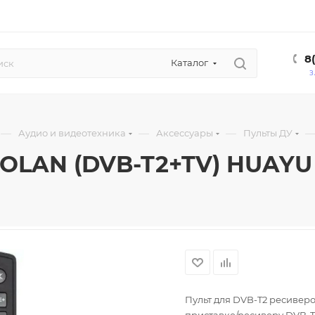
8
Каталог
З
—
—
—
Аудио и видеотехника
Аксессуары
Пульты ДУ
ZOLAN (DVB-T2+TV) HUAYU
Пульт для DVB-T2 ресивер