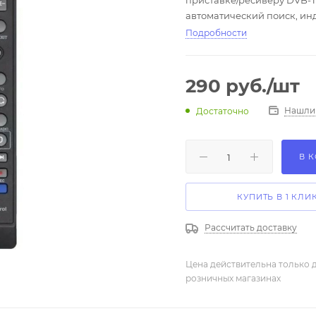
приставке/ресиверу DVB-T2
автоматический поиск, ин
Подробности
290
руб.
/шт
Нашли
Достаточно
В 
КУПИТЬ В 1 КЛИ
Рассчитать доставку
Цена действительна только д
розничных магазинах