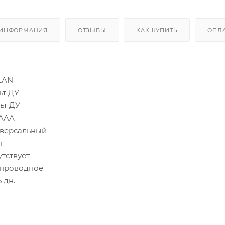
 ИНФОРМАЦИЯ
ОТЗЫВЫ
КАК КУПИТЬ
ОПЛ
LAN
ьт ДУ
ьт ДУ
 AAA
версальный
г
утствует
проводное
5 дн.