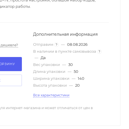
+TV, простота настройки, большой набор кодов,
дикатор работы.
Дополнительная информация
Отправим
—
08.08.2026
?
 дешевле?
В наличии в пункте самовывоза
?
—
Да
КОРЗИНУ
Вес упаковки
—
30
Длина упаковки
—
50
Ширина упаковки
—
140
К
Высота упаковки
—
20
Все характеристики
ля интернет-магазина и может отличаться от цен в