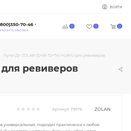
ВОЙТИ
(800)350-70-46
0
0
0
АКАЗАТЬ ЗВОНОК
—
Пульт ДУ ZOLAN (DVB-T2+TV) HUAYU для ревиверов
 для ревиверов
ZOLAN
Артикул:
79976
ов универсальный, подходит практически к любой