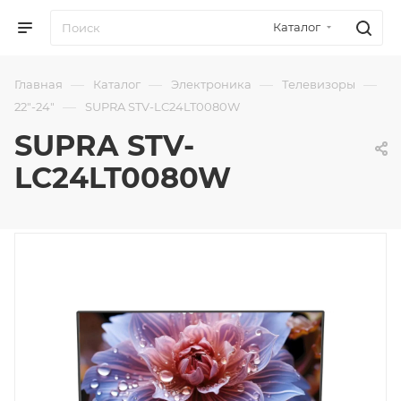
Каталог
—
—
—
—
Главная
Каталог
Электроника
Телевизоры
—
22"-24"
SUPRA STV-LC24LT0080W
SUPRA STV-
LC24LT0080W