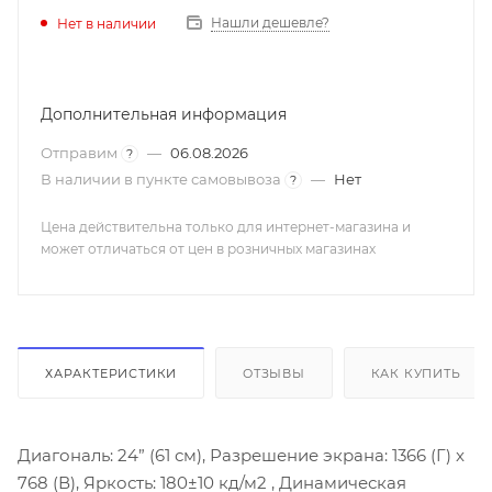
50 Гц, Формат экрана: 16:9, Формат изображения: 16:9;
Нашли дешевле?
Нет в наличии
4:3; Авто, Выходная мощность: 2 х 6 Вт , Разъемы для
подключения, Аудио/видео вход, Цифровой аудио
выход, USB вход, HDMI вход, CI слот для модуля
Дополнительная информация
условного доступа, Вход для антенны, Аудиовход для
ПК, VGA вход, Выход для наушников
Отправим
—
06.08.2026
?
В наличии в пункте самовывоза
—
Нет
?
Цена действительна только для интернет-магазина и
может отличаться от цен в розничных магазинах
ХАРАКТЕРИСТИКИ
ОТЗЫВЫ
КАК КУПИТЬ
Диагональ: 24” (61 см), Разрешение экрана: 1366 (Г) x
768 (В), Яркость: 180±10 кд/м2 , Динамическая