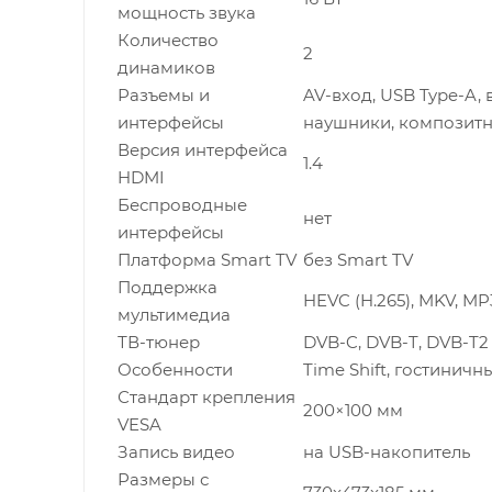
мощность звука
Количество
2
динамиков
Разъемы и
AV-вход, USB Type-A,
интерфейсы
наушники, композитны
Версия интерфейса
1.4
HDMI
Беспроводные
нет
интерфейсы
Платформа Smart TV
без Smart TV
Поддержка
HEVC (H.265), MKV, MP
мультимедиа
ТВ-тюнер
DVB-C, DVB-T, DVB-T2
Особенности
Time Shift, гостиничн
Стандарт крепления
200×100 мм
VESA
Запись видео
на USB-накопитель
Размеры с