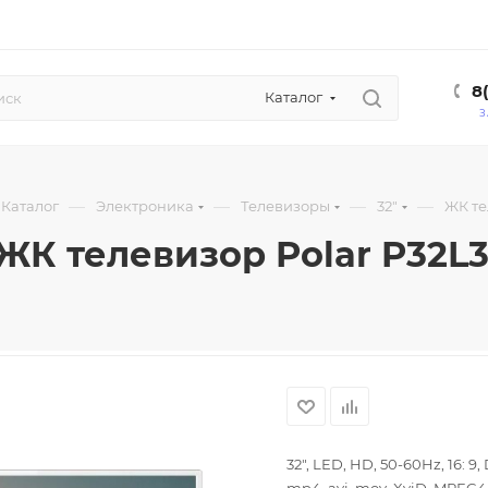
8
Каталог
З
—
—
—
—
Каталог
Электроника
Телевизоры
32"
ЖК те
ЖК телевизор Polar P32L
32", LED, HD, 50-60Hz, 16: 9