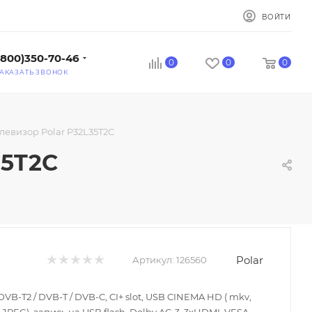
ВОЙТИ
(800)350-70-46
0
0
0
АКАЗАТЬ ЗВОНОК
левизор Polar P32L35T2C
35T2C
Polar
Артикул:
126560
, DVB-T2 / DVB-T / DVB-C, CI+ slot, USB CINEMA HD ( mkv,