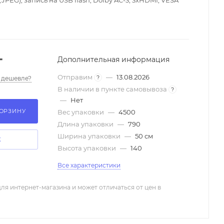
JPEG), запись на USB flash, Dolby AC-3, 3xHDMI, VESA
т
Дополнительная информация
Отправим
—
13.08.2026
?
 дешевле?
В наличии в пункте самовывоза
?
—
Нет
КОРЗИНУ
Вес упаковки
—
4500
Длина упаковки
—
790
Ширина упаковки
—
50 см
К
Высота упаковки
—
140
Все характеристики
ля интернет-магазина и может отличаться от цен в