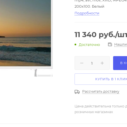
mp4, avi, mov, XviD, MPEG4,
200x100. Белый
Подробности
11 340
руб.
/ш
Нашли
Достаточно
В 
КУПИТЬ В 1 КЛИ
Рассчитать доставку
Цена действительна только д
розничных магазинах