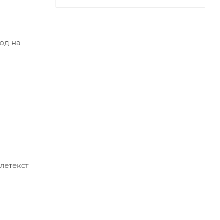
ход на
елетекст