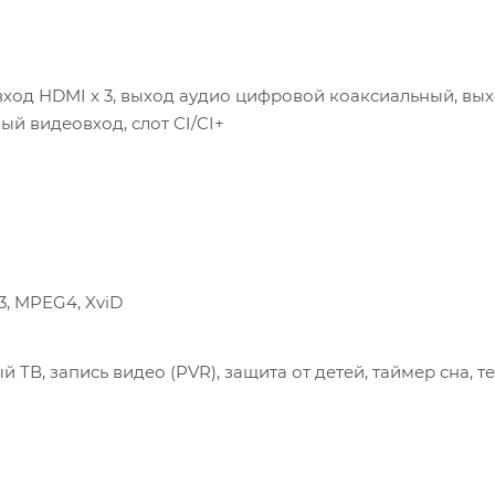
 вход HDMI x 3, выход аудио цифровой коаксиальный, вы
й видеовход, слот CI/CI+
3, MPEG4, XviD
ый ТВ, запись видео (PVR), защита от детей, таймер сна, т