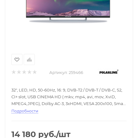
Артикул:
259466
32", LED, HD, 50-60Hz, 16: 9, DVB-T2 / DVB-T / DVB-C, S2,
CI+ slot, USB CINEMA HD ( mkv, mp4, avi, mov, XviD,
MPEG4,JPEG), Dolby AC-3, 3xHDMI, VESA 200x100, Smart
1GB/16G, Android 11, Wi-Fi
Подробности
14 180
руб.
/шт