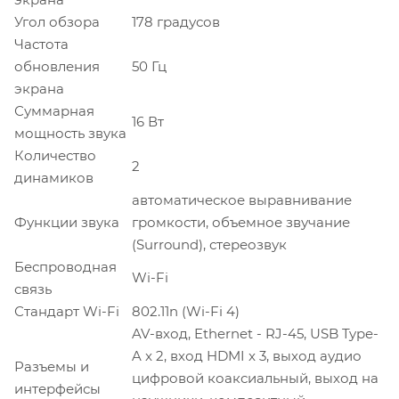
Угол обзора
178 градусов
Частота
обновления
50 Гц
экрана
Суммарная
16 Вт
мощность звука
Количество
2
динамиков
автоматическое выравнивание
Функции звука
громкости, объемное звучание
(Surround), стереозвук
Беспроводная
Wi-Fi
связь
Стандарт Wi-Fi
802.11n (Wi-Fi 4)
AV-вход, Ethernet - RJ-45, USB Type-
A x 2, вход HDMI x 3, выход аудио
Разъемы и
цифровой коаксиальный, выход на
интерфейсы