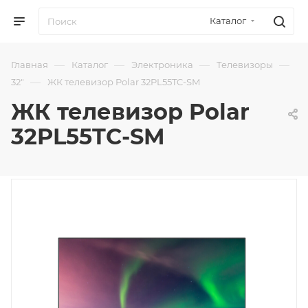
Каталог
—
—
—
—
Главная
Каталог
Электроника
Телевизоры
—
32"
ЖК телевизор Polar 32PL55TC-SM
ЖК телевизор Polar
32PL55TC-SM