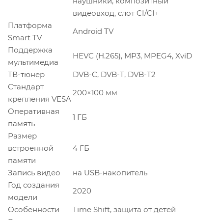
наушники, композитный
видеовход, слот CI/CI+
Платформа
Android TV
Smart TV
Поддержка
HEVC (H.265), MP3, MPEG4, XviD
мультимедиа
ТВ-тюнер
DVB-C, DVB-T, DVB-T2
Стандарт
200×100 мм
крепления VESA
Оперативная
1 ГБ
память
Размер
встроенной
4 ГБ
памяти
Запись видео
на USB-накопитель
Год создания
2020
модели
Особенности
Time Shift, защита от детей