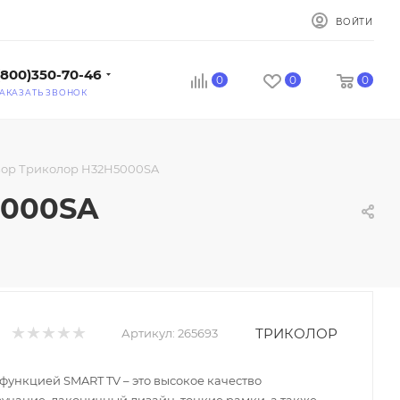
ВОЙТИ
(800)350-70-46
0
0
0
АКАЗАТЬ ЗВОНОК
зор Триколор H32H5000SA
5000SA
ТРИКОЛОР
Артикул:
265693
функцией SMART TV – это высокое качество