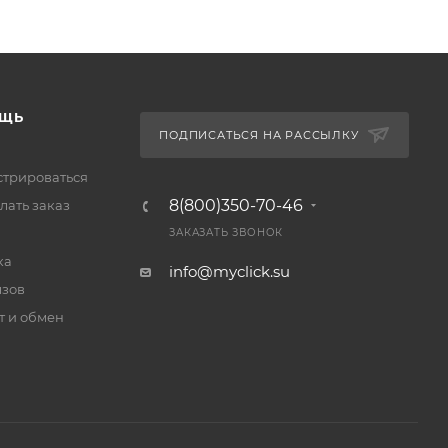
ЩЬ
ПОДПИСАТЬСЯ НА РАССЫЛКУ
стрироваться
8(800)350-70-46
лать заказ
ЗАКАЗАТЬ ЗВОНОК
ка
info@myclick.su
зов
т и обмен