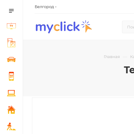
Белгород
—
Главная
К
Т