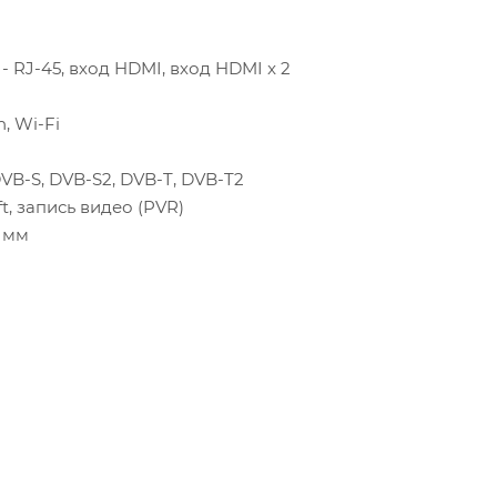
 - RJ-45, вход HDMI, вход HDMI x 2
h, Wi-Fi
VB-S, DVB-S2, DVB-T, DVB-T2
ft, запись видео (PVR)
 мм