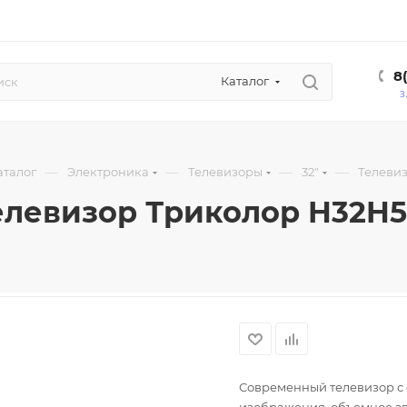
8
Каталог
З
—
—
—
—
аталог
Электроника
Телевизоры
32"
Телеви
елевизор Триколор H32H
Современный телевизор с 