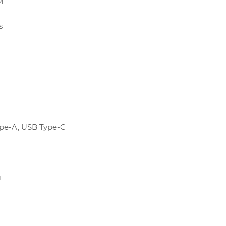
й
s
pe-A, USB Type-C
м