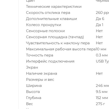
Цвет
черны
Технические характеристики
Скорость отклика пера
260 pp
Дополнительные клавиши
Да 6
Колесо прокрутки
Да 1
Сенсорные полоски
Нет
Сенсорная площадка (тачпад)
Нет
Чувствительность к наклону пера
Нет
Максимальная рабочая высота пера
10 мм
Точность пера
0.3 мм
Интерфейс подключения
USB Ty
Экран
Наличие экрана
Нет
Размеры и вес
Ширина
246 м
Высота
9.5 мм
Глубина
152 мм
Вес
275 г