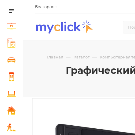
Белгород
—
—
Главная
Каталог
Компьютерная те
Графический 