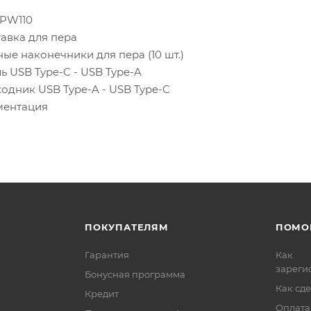
 PW110
тавка для пера
ные наконечники для пера (10 шт.)
ль USB Type-C - USB Type-A
ходник USB Type-A - USB Type-C
ментация
ПОКУПАТЕЛЯМ
ПОМО
Гарантия
Как
зареги
Бонусная программа
Как сде
Кредит
Оплата