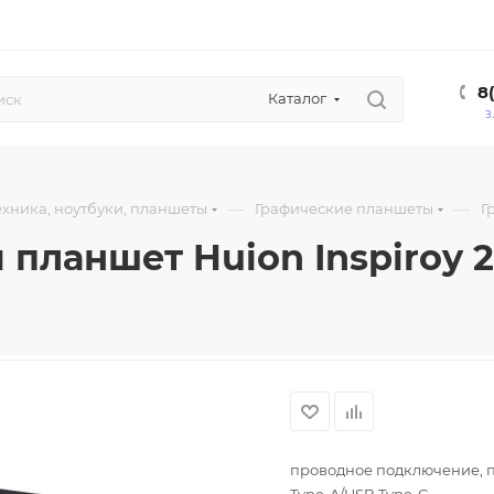
8
Каталог
З
—
—
хника, ноутбуки, планшеты
Графические планшеты
Г
планшет Huion Inspiroy 2
проводное подключение, пе