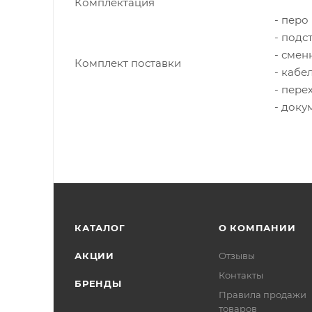
Комплектация
- перо
- подс
- смен
Комплект поставки
- кабе
- пере
- доку
КАТАЛОГ
О КОМПАНИИ
АКЦИИ
Отзывы
Контакты
БРЕНДЫ
Правила продажи
товаров