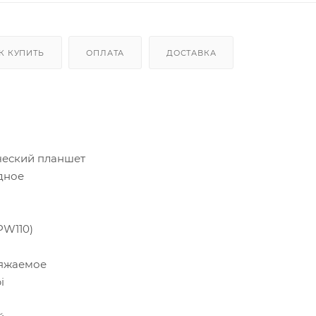
К КУПИТЬ
ОПЛАТА
ДОСТАВКА
ческий планшет
дное
PW110)
ряжаемое
i