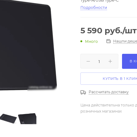
Type-A/USB Type-C
Подробности
5 590
руб.
/шт
Нашли деше
Много
В 
КУПИТЬ В 1 КЛИ
Рассчитать доставку
Цена действительна только д
розничных магазинах