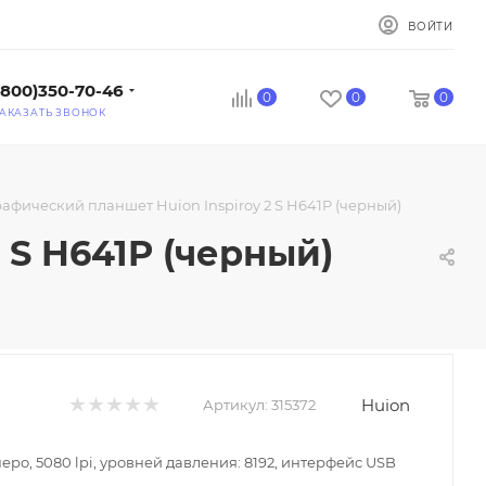
ВОЙТИ
(800)350-70-46
0
0
0
АКАЗАТЬ ЗВОНОК
рафический планшет Huion Inspiroy 2 S H641P (черный)
 S H641P (черный)
Huion
Артикул:
315372
ро, 5080 lpi, уровней давления: 8192, интерфейс USB