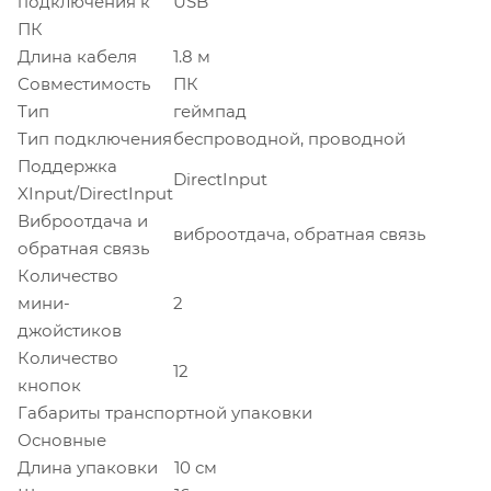
подключения к
USB
ПК
Длина кабеля
1.8 м
Совместимость
ПК
Тип
геймпад
Тип подключения
беспроводной, проводной
Поддержка
DirectInput
XInput/DirectInput
Виброотдача и
виброотдача, обратная связь
обратная связь
Количество
мини-
2
джойстиков
Количество
12
кнопок
Габариты транспортной упаковки
Основные
Длина упаковки
10 см