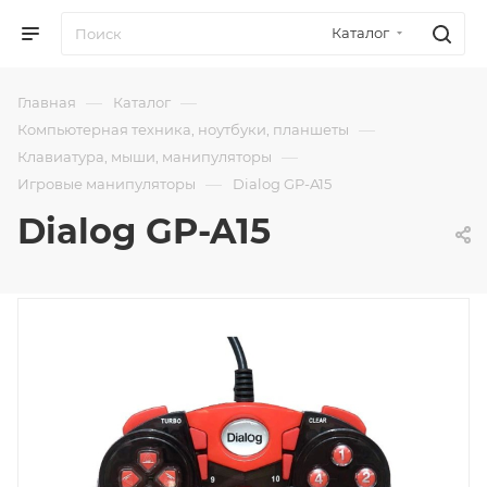
Каталог
—
—
Главная
Каталог
—
Компьютерная техника, ноутбуки, планшеты
—
Клавиатура, мыши, манипуляторы
—
Игровые манипуляторы
Dialog GP-A15
Dialog GP-A15