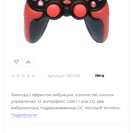
Артикул:
190749
Геймпад с эффектом вибрации, количество кнопок
управления: 12, интерфейс: USB 1.1 или 2.0, два
вибромотора, поддерживаемые ОС: Microsoft Windows
XP SP2/SP3, Vista SP2, Windows 7 SP1, Windows 8,
Подробности
Windows 8.1, Windows 10; Microsoft DirectX 9.0c или
новее, длина кабеля - 1,8 м.