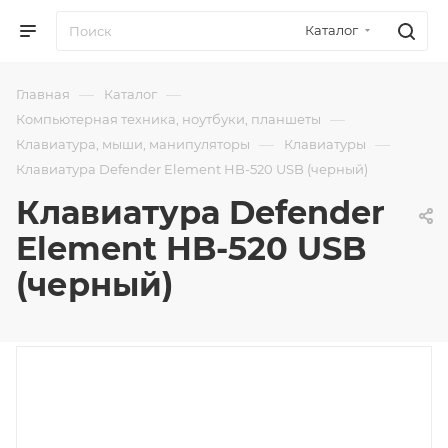
Каталог
—
—
Главная
Каталог
—
Компьютерная техника, ноутбуки, планшеты
—
—
Клавиатура, мыши, манипуляторы
Клавиатуры
Клавиатура Defender Element HB-520 USB (черный)
Клавиатура Defender
Element HB-520 USB
(черный)