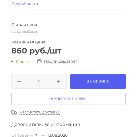
визиток, мобильных устройств, отстегивающийся
Подробности
регулируемый плечевой ремень, надежная защита от
пыли и повреждений.
Старая цена
1 050
руб.
/шт
Розничная цена
860
руб.
/шт
Нашли дешевле?
Много
В КОРЗИНУ
КУПИТЬ В 1 КЛИК
Рассчитать доставку
Дополнительная информация
Отправим
—
13.08.2026
?