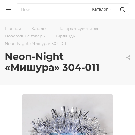
Каталог
—
—
—
Главная
Каталог
Подарки, сувениры
—
—
Новогодние товары
Гирлянды
Neon-Night «Мишура» 304-011
Neon-Night
«Мишура» 304-011