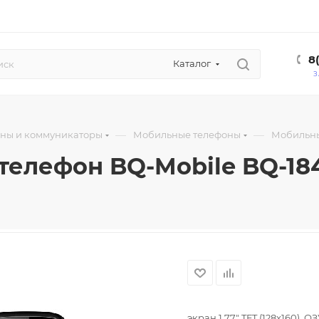
8
Каталог
З
—
—
ны и коммуникаторы
Мобильные телефоны
Мобильны
елефон BQ-Mobile BQ-184
экран 1.77" TFT (128x160), 