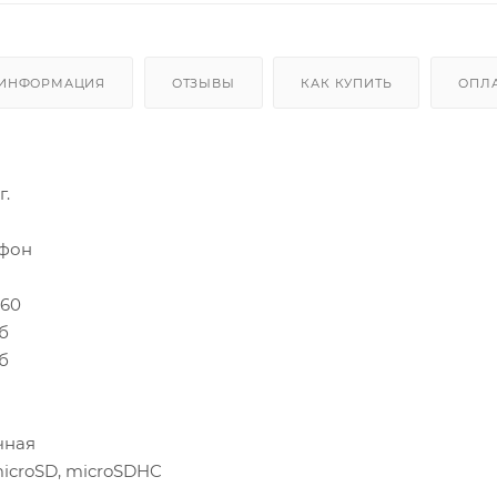
 ИНФОРМАЦИЯ
ОТЗЫВЫ
КАК КУПИТЬ
ОПЛ
г.
ефон
160
б
б
чная
icroSD, microSDHC